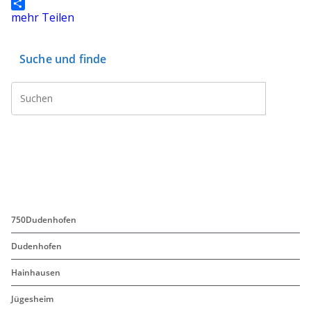
c
w
E
e
i
m
mehr Teilen
b
t
a
o
t
i
o
e
l
Suche und finde
k
r
750Dudenhofen
Dudenhofen
Hainhausen
Jügesheim