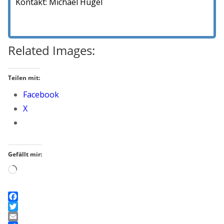
Kontakt
:
Michael
Hügel
Related Images:
Teilen mit:
Facebook
X
Gefällt mir:
Wird
geladen …
F
a
T