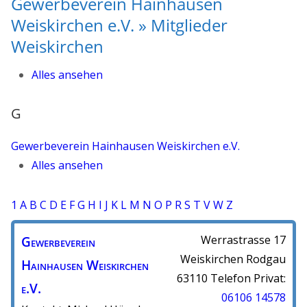
Gewerbeverein Hainhausen
Weiskirchen e.V. » Mitglieder
Weiskirchen
Alles ansehen
G
Gewerbeverein Hainhausen Weiskirchen e.V.
Alles ansehen
1
A
B
C
D
E
F
G
H
I
J
K
L
M
N
O
P
R
S
T
V
W
Z
Gewerbeverein
Werrastrasse 17
Weiskirchen
Rodgau
Hainhausen Weiskirchen
63110
Telefon Privat
:
e.V.
06106 14578