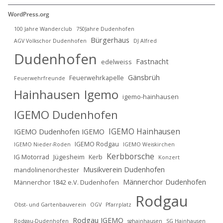
WordPress.org
100 Jahre Wanderclub
750Jahre Dudenhofen
Bürgerhaus
AGV Volkschor Dudenhofen
DJ Alfred
Dudenhofen
Fastnacht
edelweiss
Gänsbrüh
Feuerwehrkapelle
Feuerwehrfreunde
Hainhausen
Igemo
igemo-hainhausen
IGEMO Dudenhofen
IGEMO Hainhausen
IGEMO Dudenhofen IGEMO
IGEMO Rodgau
IGEMO Nieder-Roden
IGEMO Weiskirchen
Kerbborsche
IG Motorrad
Jügesheim
Kerb
Konzert
Musikverein Dudenhofen
mandolinenorchester
Männerchor Dudenhofen
Männerchor 1842 e.V. Dudenhofen
Rodgau
Obst- und Gartenbauverein
OGV
Pfarrplatz
Rodgau IGEMO
Rodgau-Dudenhofen
sghainhausen
SG Hainhausen