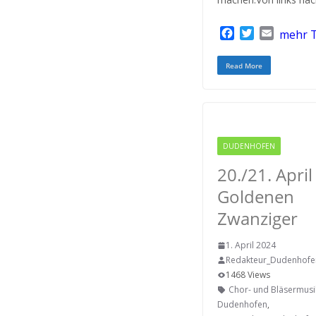
F
T
E
mehr T
a
w
m
c
i
a
Read More
e
t
i
b
t
l
o
e
o
r
k
DUDENHOFEN
RODGAU
20./21. April
Goldenen
Zwanziger
1. April 2024
Redakteur_Dudenhofe
1468 Views
Chor- und Bläsermusi
Dudenhofen
,