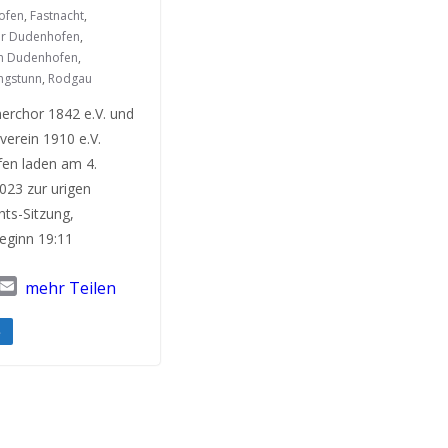
ofen
,
Fastnacht
,
r Dudenhofen
,
in Dudenhofen
,
ingstunn
,
Rodgau
erchor 1842 e.V. und
verein 1910 e.V.
en laden am 4.
023 zur urigen
ts-Sitzung,
eginn 19:11
T
E
mehr Teilen
w
m
a
e
i
l