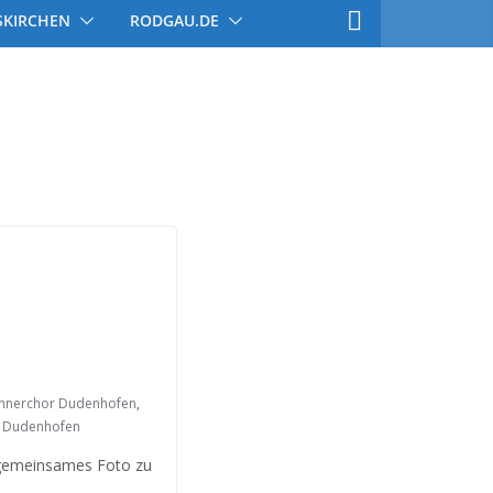
SKIRCHEN
RODGAU.DE
nnerchor Dudenhofen
,
ß Dudenhofen
 gemeinsames Foto zu