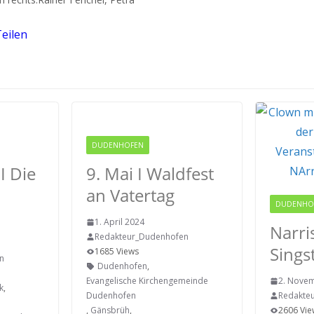
eilen
 IGEMO
DUDENHOFEN
 I Die
9. Mai I Waldfest
an Vatertag
DUDENHO
1. April 2024
Narri
Redakteur_Dudenhofen
Sings
1685 Views
n
Dudenhofen
,
Evangelische Kirchengemeinde
2. Nove
k
,
Dudenhofen
Redakte
,
Gänsbrüh
,
2606 Vie