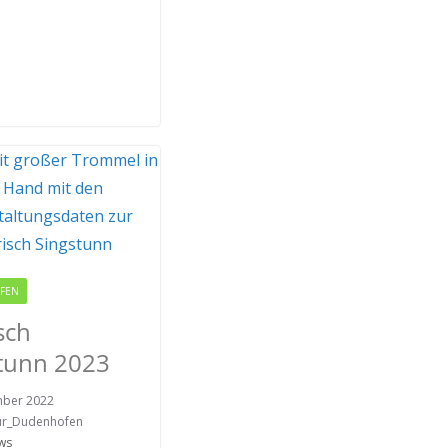
FEN
RODGAU IGEMO
sch
tunn 2023
mber 2022
ur_Dudenhofen
ws