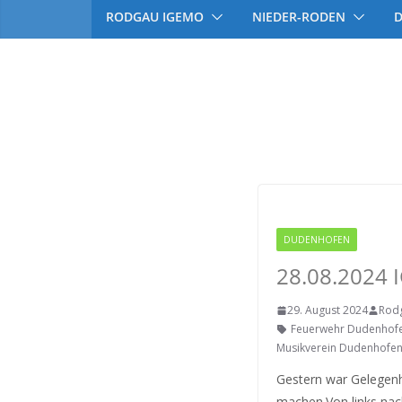
RODGAU IGEMO
NIEDER-RODEN
Männerchor Dud
DUDENHOFEN
RODGAU
28.08.2024
29. August 2024
Rod
Feuerwehr Dudenhof
Musikverein Dudenhofe
Gestern war Gelegen
machen.Von links nach