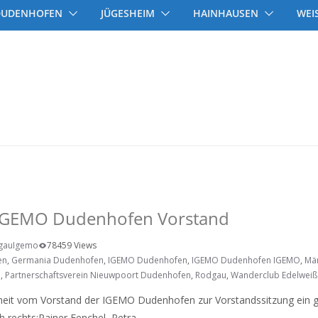
DUDENHOFEN
JÜGESHEIM
HAINHAUSEN
WEI
enhofen
 IGEMO
 IGEMO Dudenhofen Vorstand
gauIgemo
78459 Views
en
,
Germania Dudenhofen
,
IGEMO Dudenhofen
,
IGEMO Dudenhofen IGEMO
,
Mä
n
,
Partnerschaftsverein Nieuwpoort Dudenhofen
,
Rodgau
,
Wanderclub Edelwei
heit vom Vorstand der IGEMO Dudenhofen zur Vorstandssitzung ein
 rechts:Rainer Fenchel, Petra