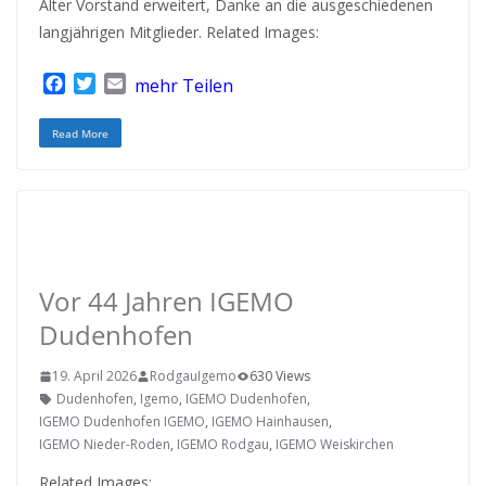
Alter Vorstand erweitert, Danke an die ausgeschiedenen
langjährigen Mitglieder. Related Images:
F
T
E
mehr Teilen
a
w
m
c
i
a
Read More
e
t
i
b
t
l
o
e
o
r
k
RODGAU IGEMO
Vor 44 Jahren IGEMO
Dudenhofen
19. April 2026
RodgauIgemo
630 Views
Dudenhofen
,
Igemo
,
IGEMO Dudenhofen
,
IGEMO Dudenhofen IGEMO
,
IGEMO Hainhausen
,
IGEMO Nieder-Roden
,
IGEMO Rodgau
,
IGEMO Weiskirchen
Related Images: