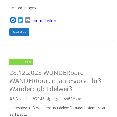
Related Images:
F
T
E
mehr Teilen
a
w
m
c
i
a
Read More
e
t
i
b
t
l
o
e
o
r
k
DUDENHOFEN
RODGAU IGEMO
28.12.2025 WUNDERbare
WANDERtouren Jahresabschluß
Wanderclub Edelweiß
8. Dezember 2025
RodgauIgemo
639 Views
Jahresabschluß Wanderclub Edelweiß Dudenhofen e.V. am
28.12.2025