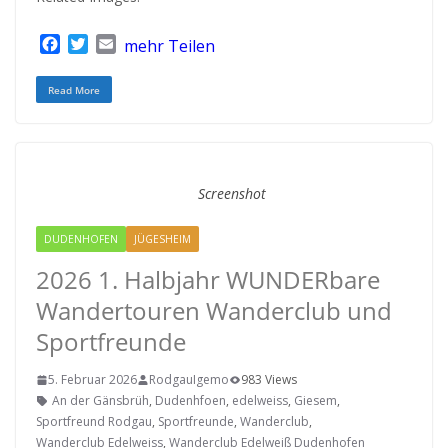
F
T
E
mehr Teilen
a
w
m
c
i
a
Read More
e
t
i
b
t
l
o
e
o
r
k
Screenshot
DUDENHOFEN
JÜGESHEIM
RODGAU IGEMO
2026 1. Halbjahr WUNDERbare
Wandertouren Wanderclub und
Sportfreunde
5. Februar 2026
RodgauIgemo
983 Views
An der Gänsbrüh
,
Dudenhfoen
,
edelweiss
,
Giesem
,
Sportfreund Rodgau
,
Sportfreunde
,
Wanderclub
,
Wanderclub Edelweiss
,
Wanderclub Edelweiß Dudenhofen