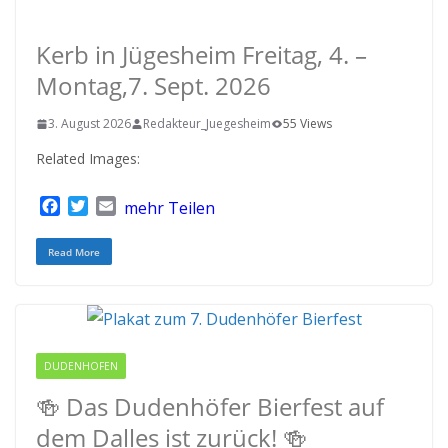
RODGAU IGEMO
Kerb in Jügesheim Freitag, 4. –
Montag,7. Sept. 2026
3. August 2026
Redakteur_Juegesheim
55 Views
Related Images:
F
T
E
mehr Teilen
a
w
m
c
i
a
Read More
e
t
i
b
t
l
o
e
o
r
k
DUDENHOFEN
RODGAU IGEMO
🍻 Das Dudenhöfer Bierfest auf
dem Dalles ist zurück! 🍻