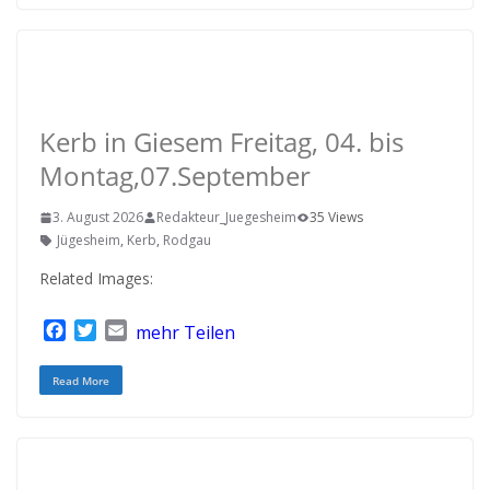
b
t
l
o
e
o
r
k
RODGAU IGEMO
Kerb in Giesem Freitag, 04. bis
Montag,07.September
3. August 2026
Redakteur_Juegesheim
35 Views
Jügesheim
,
Kerb
,
Rodgau
Related Images:
F
T
E
mehr Teilen
a
w
m
c
i
a
Read More
e
t
i
b
t
l
o
e
o
r
k