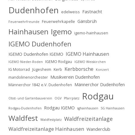
Dudenhofen
Fastnacht
edelweiss
Gänsbrüh
Feuerwehrkapelle
Feuerwehrfreunde
Hainhausen
Igemo
igemo-hainhausen
IGEMO Dudenhofen
IGEMO Hainhausen
IGEMO Dudenhofen IGEMO
IGEMO Rodgau
IGEMO Nieder-Roden
IGEMO Weiskirchen
Kerbborsche
IG Motorrad
Jügesheim
Kerb
Konzert
Musikverein Dudenhofen
mandolinenorchester
Männerchor Dudenhofen
Männerchor 1842 e.V. Dudenhofen
Rodgau
Obst- und Gartenbauverein
OGV
Pfarrplatz
Rodgau IGEMO
Rodgau-Dudenhofen
sghainhausen
SG Hainhausen
Waldfest
Waldfreizeitanlage
Waldfestplatz
Waldfreizeitanlage Hainhausen
Wanderclub