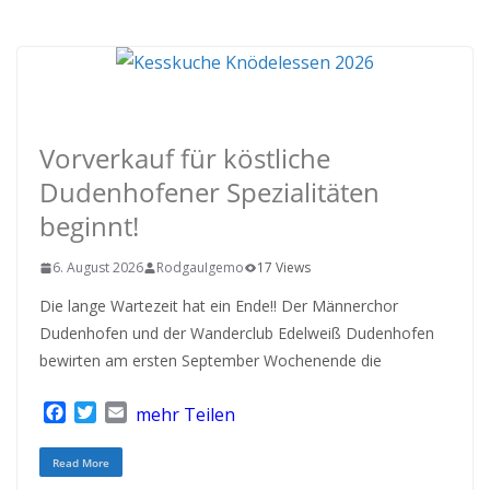
Rodgau IGEMO
RODGAU IGEMO
Vorverkauf für köstliche
Dudenhofener Spezialitäten
beginnt!
6. August 2026
RodgauIgemo
17 Views
Die lange Wartezeit hat ein Ende‼️ Der Männerchor
Dudenhofen und der Wanderclub Edelweiß Dudenhofen
bewirten am ersten September Wochenende die
F
T
E
mehr Teilen
a
w
m
c
i
a
Read More
e
t
i