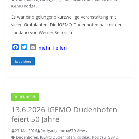
IGEMO Rodgau
Es war eine gelungene kurzweilige Veranstaltung mit
vielen Gratulanten. Die IGEMO Dudenhofen hat mit der
Laudatio von Werner Seib sich
F
T
E
mehr Teilen
a
w
m
c
i
a
Read More
e
t
i
b
t
l
o
e
o
r
k
DUDENHOFEN
RODGAU IGEMO
13.6.2026 IGEMO Dudenhofen
feiert 50 Jahre
23. Mai 2026
RodgauIgemo
679 Views
Dudenhofen
,
IGEMO Dudenhofen
,
Rodgau
,
Rodgau IGEMO