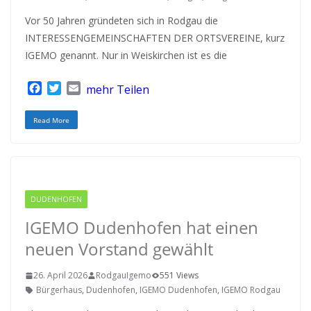
Vor 50 Jahren gründeten sich in Rodgau die
INTERESSENGEMEINSCHAFTEN DER ORTSVEREINE, kurz
IGEMO genannt. Nur in Weiskirchen ist es die
F
T
E
mehr Teilen
a
w
m
c
i
a
Read More
e
t
i
b
t
l
o
e
o
r
k
DUDENHOFEN
RODGAU IGEMO
IGEMO Dudenhofen hat einen
neuen Vorstand gewählt
26. April 2026
RodgauIgemo
551 Views
Bürgerhaus
,
Dudenhofen
,
IGEMO Dudenhofen
,
IGEMO Rodgau