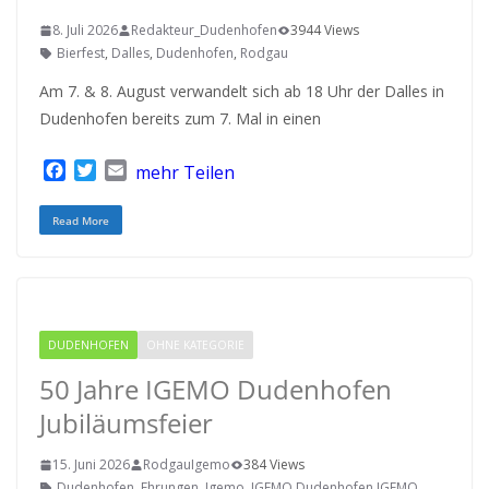
8. Juli 2026
Redakteur_Dudenhofen
3944 Views
Bierfest
,
Dalles
,
Dudenhofen
,
Rodgau
Am 7. & 8. August verwandelt sich ab 18 Uhr der Dalles in
Dudenhofen bereits zum 7. Mal in einen
F
T
E
mehr Teilen
a
w
m
c
i
a
Read More
e
t
i
b
t
l
o
e
o
r
k
DUDENHOFEN
OHNE KATEGORIE
RODGAU IGEMO
50 Jahre IGEMO Dudenhofen
Jubiläumsfeier
15. Juni 2026
RodgauIgemo
384 Views
Dudenhofen
,
Ehrungen
,
Igemo
,
IGEMO Dudenhofen IGEMO
,