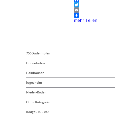
F
a
T
c
w
E
e
i
m
mehr Teilen
b
t
a
o
t
i
o
e
l
k
r
750Dudenhofen
Dudenhofen
Hainhausen
Jügesheim
Nieder-Roden
Ohne Kategorie
Rodgau IGEMO