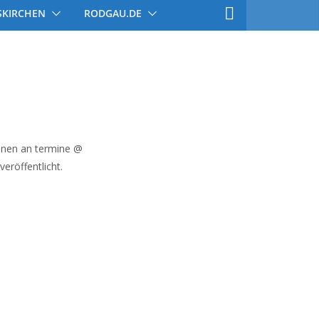
SKIRCHEN
RODGAU.DE
nnen an termine @
eröffentlicht.