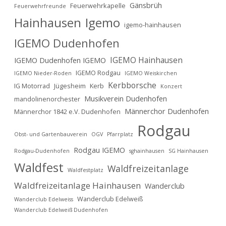
Gänsbrüh
Feuerwehrkapelle
Feuerwehrfreunde
Hainhausen
Igemo
igemo-hainhausen
IGEMO Dudenhofen
IGEMO Hainhausen
IGEMO Dudenhofen IGEMO
IGEMO Rodgau
IGEMO Nieder-Roden
IGEMO Weiskirchen
Kerbborsche
IG Motorrad
Jügesheim
Kerb
Konzert
Musikverein Dudenhofen
mandolinenorchester
Männerchor Dudenhofen
Männerchor 1842 e.V. Dudenhofen
Rodgau
Obst- und Gartenbauverein
OGV
Pfarrplatz
Rodgau IGEMO
Rodgau-Dudenhofen
sghainhausen
SG Hainhausen
Waldfest
Waldfreizeitanlage
Waldfestplatz
Waldfreizeitanlage Hainhausen
Wanderclub
Wanderclub Edelweiß
Wanderclub Edelweiss
Wanderclub Edelweiß Dudenhofen