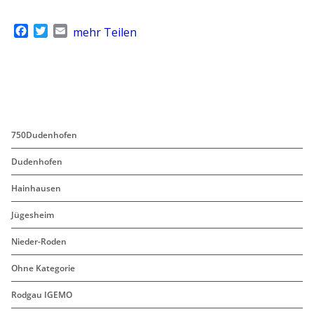
geladen …
F
T
E
mehr Teilen
a
w
m
c
i
a
e
t
i
b
t
l
o
e
o
r
k
750Dudenhofen
Dudenhofen
Hainhausen
Jügesheim
Nieder-Roden
Ohne Kategorie
Rodgau IGEMO