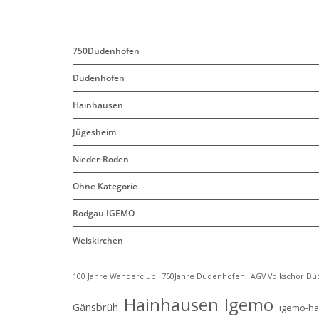
750Dudenhofen
Dudenhofen
Hainhausen
Jügesheim
Nieder-Roden
Ohne Kategorie
Rodgau IGEMO
Weiskirchen
100 Jahre Wanderclub
750Jahre Dudenhofen
AGV Volkschor D
Hainhausen
Igemo
Gänsbrüh
igemo-h