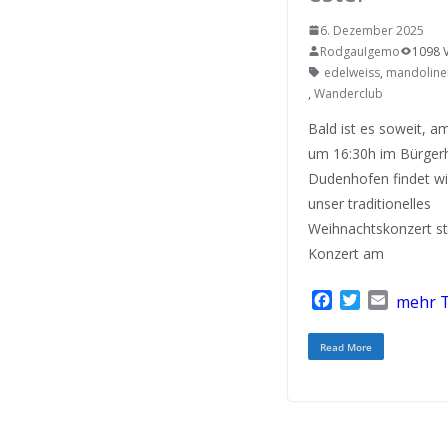
6. Dezember 2025
RodgauIgemo
1098 
edelweiss
,
mandoline
,
Wanderclub
Bald ist es soweit, a
um 16:30h im Bürger
Dudenhofen findet w
unser traditionelles
Weihnachtskonzert st
Konzert am
F
T
E
mehr T
a
w
m
c
i
a
Read More
e
t
i
b
t
l
o
e
o
r
k