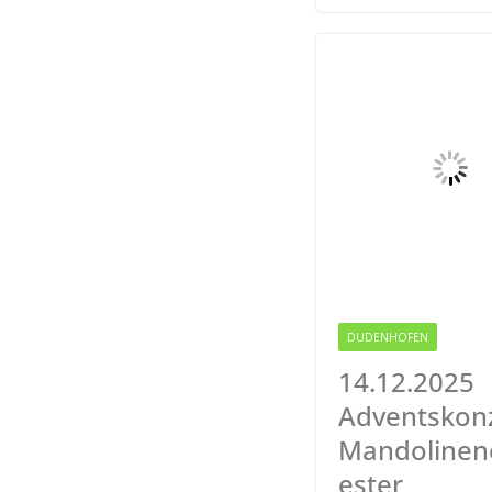
b
t
l
o
e
o
r
k
DUDENHOFEN
RODGAU
14.12.2025
Adventskon
Mandolinen
ester