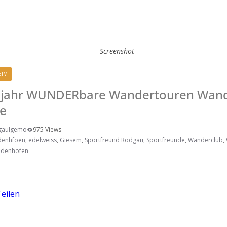
Screenshot
EIM
RODGAU IGEMO
lbjahr WUNDERbare Wandertouren Wand
de
gauIgemo
975 Views
denhfoen
,
edelweiss
,
Giesem
,
Sportfreund Rodgau
,
Sportfreunde
,
Wanderclub
,
udenhofen
eilen