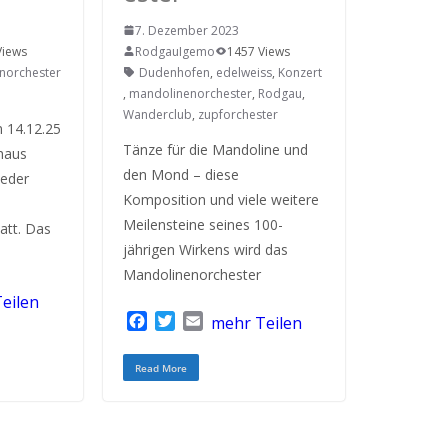
7. Dezember 2023
Views
RodgauIgemo
1457 Views
norchester
Dudenhofen
,
edelweiss
,
Konzert
,
mandolinenorchester
,
Rodgau
,
Wanderclub
,
zupforchester
m 14.12.25
Tänze für die Mandoline und
haus
den Mond – diese
ieder
Komposition und viele weitere
Meilensteine seines 100-
att. Das
jährigen Wirkens wird das
Mandolinenorchester
eilen
F
T
E
mehr Teilen
a
w
m
c
i
a
Read More
e
t
i
b
t
l
o
e
o
r