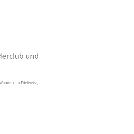
erclub und
Wanderclub Edelweiss
,