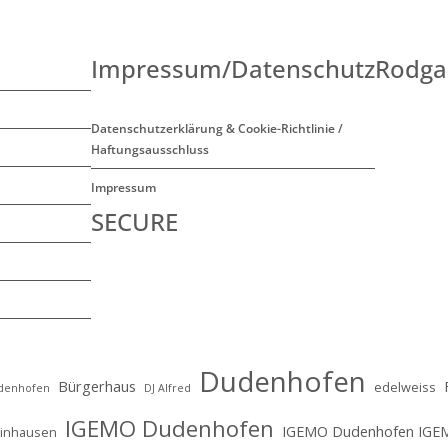
k
Impressum/Datenschutz
Rodga
Datenschutzerklärung & Cookie-Richtlinie /
Haftungsausschluss
Impressum
SECURE
Dudenhofen
Bürgerhaus
edelweiss
udenhofen
DJ Alfred
IGEMO Dudenhofen
IGEMO Dudenhofen IGE
ainhausen