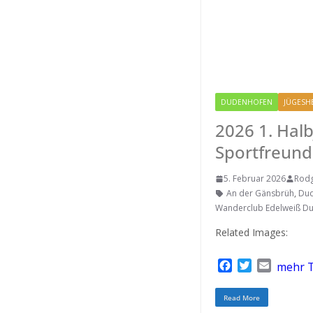
DUDENHOFEN
JÜGESH
2026 1. Ha
Sportfreun
5. Februar 2026
Rod
An der Gänsbrüh
,
Du
Wanderclub Edelweiß D
Related Images:
F
T
E
mehr T
a
w
m
c
i
a
Read More
e
t
i