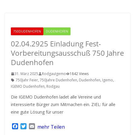
750Jahre Dudenhofen
750DUDENHOFEN
DUDENHOFEN
02.04.2925 Einladung Fest-
Vorbereitungsausschuß 750 Jahre
Dudenhofen
31. März 2025
RodgauIgemo
1842 Views
750Jahr Feier
,
750Jahre Dudenhofen
,
Dudenhofen
,
Igemo
,
IGEMO Dudenhofen
,
Rodgau
Die IGEMO Dudenhofen ladet alle Vereine und
interessierte Bürger zum Mitmachen ein. ZIEL: für alle
eine gute Lösung für unser
F
T
E
mehr Teilen
a
w
m