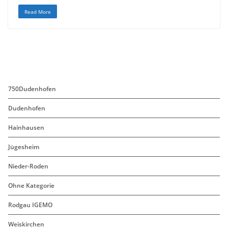
c
i
a
Read More
e
t
i
b
t
l
o
e
o
r
k
750Dudenhofen
Dudenhofen
Hainhausen
Jügesheim
Nieder-Roden
Ohne Kategorie
Rodgau IGEMO
Weiskirchen