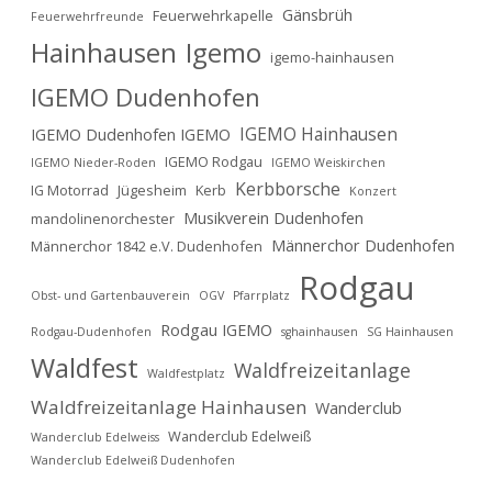
Gänsbrüh
Feuerwehrkapelle
Feuerwehrfreunde
Hainhausen
Igemo
igemo-hainhausen
IGEMO Dudenhofen
IGEMO Hainhausen
IGEMO Dudenhofen IGEMO
IGEMO Rodgau
IGEMO Nieder-Roden
IGEMO Weiskirchen
Kerbborsche
IG Motorrad
Jügesheim
Kerb
Konzert
Musikverein Dudenhofen
mandolinenorchester
Männerchor Dudenhofen
Männerchor 1842 e.V. Dudenhofen
Rodgau
Obst- und Gartenbauverein
OGV
Pfarrplatz
Rodgau IGEMO
Rodgau-Dudenhofen
sghainhausen
SG Hainhausen
Waldfest
Waldfreizeitanlage
Waldfestplatz
Waldfreizeitanlage Hainhausen
Wanderclub
Wanderclub Edelweiß
Wanderclub Edelweiss
Wanderclub Edelweiß Dudenhofen