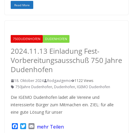
c
i
a
Read More
e
t
i
b
t
l
o
e
o
r
k
750DUDENHOFEN
DUDENHOFEN
2024.11.13 Einladung Fest-
Vorbereitungsausschuß 750 Jahre
Dudenhofen
18. Oktober 2024
RodgauIgemo
1122 Views
750Jahre Dudenhofen
,
Dudenhofen
,
IGEMO Dudenhofen
Die IGEMO Dudenhofen ladet alle Vereine und
interessierte Bürger zum Mitmachen ein. ZIEL: für alle
eine gute Lösung für unser
F
T
E
mehr Teilen
a
w
m