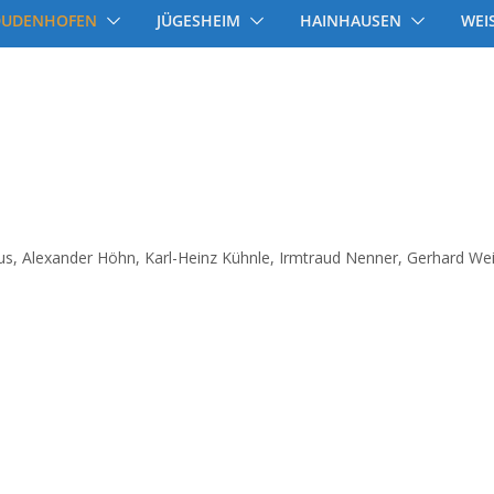
DUDENHOFEN
JÜGESHEIM
HAINHAUSEN
WEI
us, Alexander Höhn, Karl-Heinz Kühnle, Irmtraud Nenner, Gerhard Weit