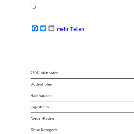
Wird
geladen …
F
T
E
mehr Teilen
a
w
m
c
i
a
e
t
i
b
t
l
o
e
o
r
k
750Dudenhofen
Dudenhofen
Hainhausen
Jügesheim
Nieder-Roden
Ohne Kategorie