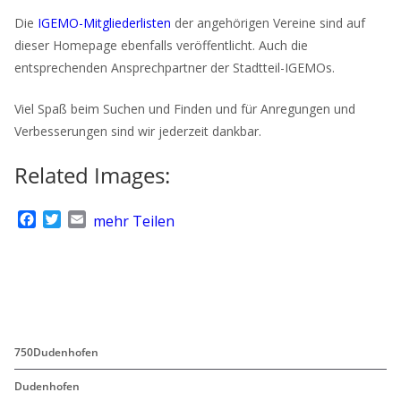
Die
IGEMO-Mitgliederlisten
der angehörigen Vereine sind auf
dieser Homepage ebenfalls veröffentlicht. Auch die
entsprechenden Ansprechpartner der Stadtteil-IGEMOs.
Viel Spaß beim Suchen und Finden und für Anregungen und
Verbesserungen sind wir jederzeit dankbar.
Related Images:
F
T
E
mehr Teilen
a
w
m
c
i
a
e
t
i
b
t
l
o
e
o
r
k
750Dudenhofen
Dudenhofen