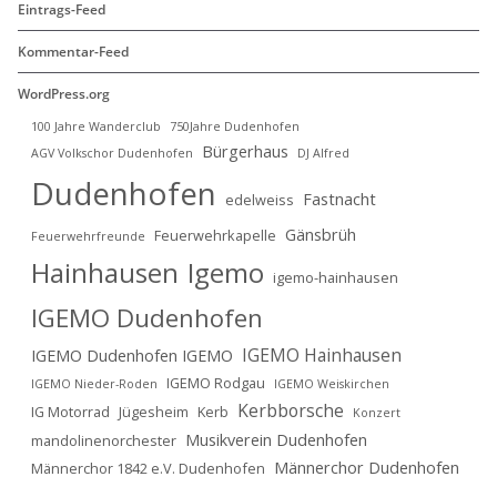
Eintrags-Feed
Kommentar-Feed
WordPress.org
100 Jahre Wanderclub
750Jahre Dudenhofen
Bürgerhaus
AGV Volkschor Dudenhofen
DJ Alfred
Dudenhofen
Fastnacht
edelweiss
Gänsbrüh
Feuerwehrkapelle
Feuerwehrfreunde
Hainhausen
Igemo
igemo-hainhausen
IGEMO Dudenhofen
IGEMO Hainhausen
IGEMO Dudenhofen IGEMO
IGEMO Rodgau
IGEMO Nieder-Roden
IGEMO Weiskirchen
Kerbborsche
IG Motorrad
Jügesheim
Kerb
Konzert
Musikverein Dudenhofen
mandolinenorchester
Männerchor Dudenhofen
Männerchor 1842 e.V. Dudenhofen