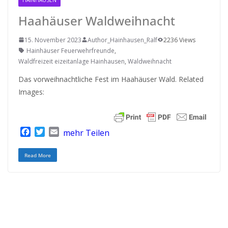
Haahäuser Waldweihnacht
15. November 2023
Author_Hainhausen_Ralf
2236 Views
Hainhäuser Feuerwehrfreunde
,
Waldfreizeit eizeitanlage Hainhausen
,
Waldweihnacht
Das vorweihnachtliche Fest im Haahäuser Wald. Related
Images:
F
T
E
mehr Teilen
a
w
m
c
i
a
Read More
e
t
i
b
t
l
o
e
o
r
k