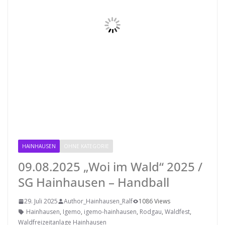
HAINHAUSEN
OHNE KATEGORIE
RODGAU IGEMO
09.08.2025 „Woi im Wald“ 2025 /
SG Hainhausen – Handball
29. Juli 2025
Author_Hainhausen_Ralf
1086 Views
Hainhausen
,
Igemo
,
igemo-hainhausen
,
Rodgau
,
Waldfest
,
Waldfreizeitanlage Hainhausen