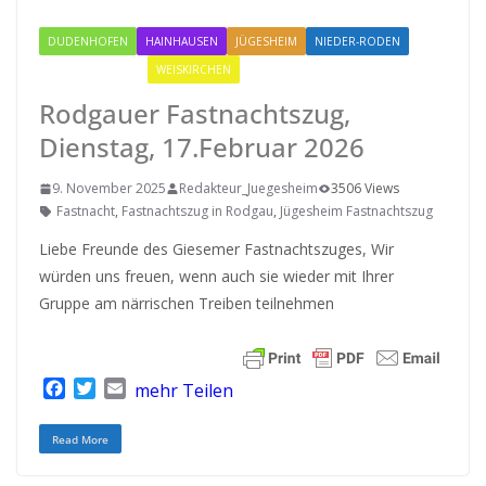
DUDENHOFEN
HAINHAUSEN
JÜGESHEIM
NIEDER-RODEN
RODGAU IGEMO
WEISKIRCHEN
Rodgauer Fastnachtszug,
Dienstag, 17.Februar 2026
9. November 2025
Redakteur_Juegesheim
3506 Views
Fastnacht
,
Fastnachtszug in Rodgau
,
Jügesheim Fastnachtszug
Liebe Freunde des Giesemer Fastnachtszuges, Wir
würden uns freuen, wenn auch sie wieder mit Ihrer
Gruppe am närrischen Treiben teilnehmen
F
T
E
mehr Teilen
a
w
m
c
i
a
Read More
e
t
i
b
t
l