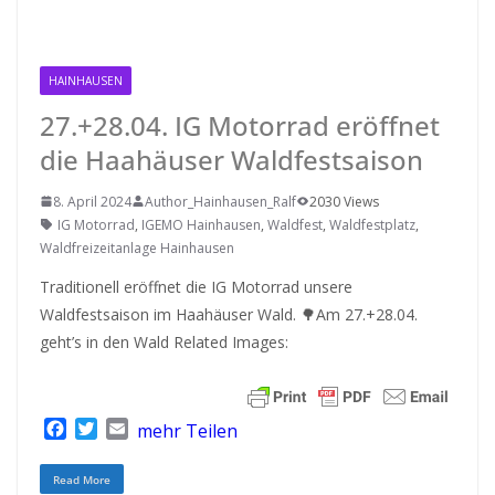
HAINHAUSEN
27.+28.04. IG Motorrad eröffnet
die Haahäuser Waldfestsaison
8. April 2024
Author_Hainhausen_Ralf
2030 Views
IG Motorrad
,
IGEMO Hainhausen
,
Waldfest
,
Waldfestplatz
,
Waldfreizeitanlage Hainhausen
Traditionell eröffnet die IG Motorrad unsere
Waldfestsaison im Haahäuser Wald. 🌳Am 27.+28.04.
geht’s in den Wald Related Images:
F
T
E
mehr Teilen
a
w
m
c
i
a
Read More
e
t
i