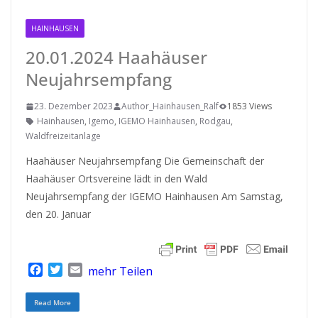
HAINHAUSEN
20.01.2024 Haahäuser
Neujahrsempfang
23. Dezember 2023
Author_Hainhausen_Ralf
1853 Views
Hainhausen
,
Igemo
,
IGEMO Hainhausen
,
Rodgau
,
Waldfreizeitanlage
Haahäuser Neujahrsempfang Die Gemeinschaft der
Haahäuser Ortsvereine lädt in den Wald
Neujahrsempfang der IGEMO Hainhausen Am Samstag,
den 20. Januar
F
T
E
mehr Teilen
a
w
m
c
i
a
Read More
e
t
i