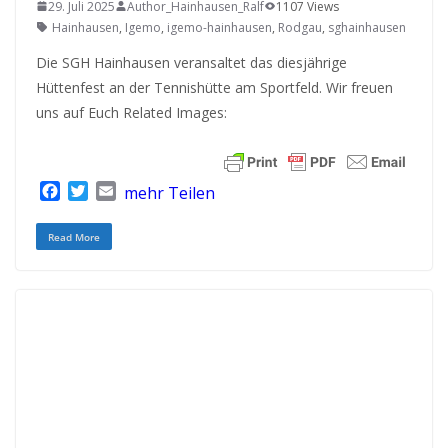
29. Juli 2025
Author_Hainhausen_Ralf
1107 Views
Hainhausen
,
Igemo
,
igemo-hainhausen
,
Rodgau
,
sghainhausen
Die SGH Hainhausen veransaltet das diesjährige
Hüttenfest an der Tennishütte am Sportfeld. Wir freuen
uns auf Euch Related Images:
F
T
E
mehr Teilen
a
w
m
c
i
a
Read More
e
t
i
b
t
l
o
e
o
r
k