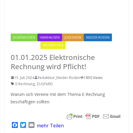
DUDENHOFEN
HAINHAUSEN
JÜGESHEIM
NIEDER-RODEN
RODGAU IGEMO
WEISKIRCHEN
01.01.2025 Elektronische
Rechnung wird Pflicht!
15. Juli 2024
Redakteur_Nieder-Roden
1850 Views
E-Rechnung
,
ZUGFeRD
Warum sich Vereine mit dem Thema E-Rechnung
beschäftigen sollten.
F
T
E
mehr Teilen
a
w
m