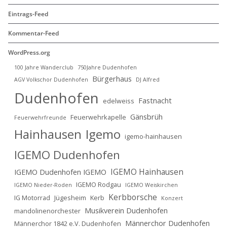
Eintrags-Feed
Kommentar-Feed
WordPress.org
100 Jahre Wanderclub
750Jahre Dudenhofen
Bürgerhaus
AGV Volkschor Dudenhofen
DJ Alfred
Dudenhofen
Fastnacht
edelweiss
Gänsbrüh
Feuerwehrkapelle
Feuerwehrfreunde
Hainhausen
Igemo
igemo-hainhausen
IGEMO Dudenhofen
IGEMO Hainhausen
IGEMO Dudenhofen IGEMO
IGEMO Rodgau
IGEMO Nieder-Roden
IGEMO Weiskirchen
Kerbborsche
IG Motorrad
Jügesheim
Kerb
Konzert
Musikverein Dudenhofen
mandolinenorchester
Männerchor Dudenhofen
Männerchor 1842 e.V. Dudenhofen