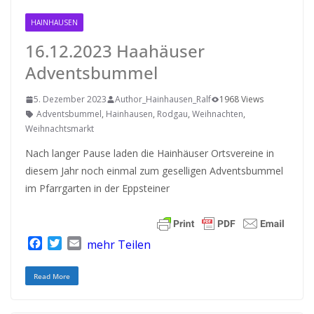
HAINHAUSEN
16.12.2023 Haahäuser
Adventsbummel
5. Dezember 2023
Author_Hainhausen_Ralf
1968 Views
Adventsbummel
,
Hainhausen
,
Rodgau
,
Weihnachten
,
Weihnachtsmarkt
Nach langer Pause laden die Hainhäuser Ortsvereine in
diesem Jahr noch einmal zum geselligen Adventsbummel
im Pfarrgarten in der Eppsteiner
F
T
E
mehr Teilen
a
w
m
c
i
a
Read More
e
t
i
b
t
l
o
e