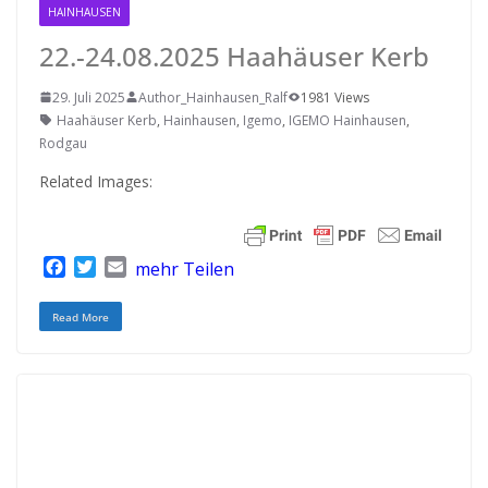
HAINHAUSEN
RODGAU IGEMO
22.-24.08.2025 Haahäuser Kerb
29. Juli 2025
Author_Hainhausen_Ralf
1981 Views
Haahäuser Kerb
,
Hainhausen
,
Igemo
,
IGEMO Hainhausen
,
Rodgau
Related Images:
F
T
E
mehr Teilen
a
w
m
c
i
a
Read More
e
t
i
b
t
l
o
e
o
r
k