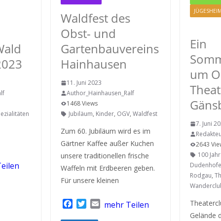
JÜGESHEI
Waldfest des
RODGAU 
Obst- und
Ein
Wald
Gartenbauvereins
Somm
2023
Hainhausen
um O
11. Juni 2023
Theat
lf
Author_Hainhausen_Ralf
Gäns
1468 Views
pezialitäten
Jubiläum
,
Kinder
,
OGV
,
Waldfest
7. Juni 2
Zum 60. Jubiläum wird es im
Redakte
Gärtner Kaffee außer Kuchen
2643 Vie
100 Jah
unsere traditionellen frische
eilen
Dudenhof
Waffeln mit Erdbeeren geben.
Rodgau
,
Th
Für unsere kleinen
Wanderclu
F
T
E
Theaterc
mehr Teilen
a
w
m
Gelände 