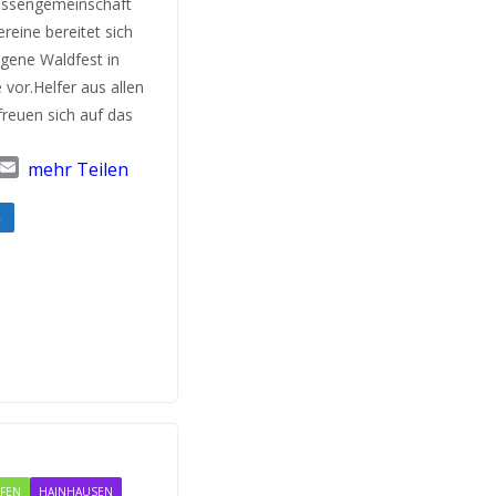
ressengemeinschaft
ereine bereitet sich
igene Waldfest in
vor.Helfer aus allen
freuen sich auf das
T
E
mehr Teilen
w
m
a
e
i
l
FEN
HAINHAUSEN