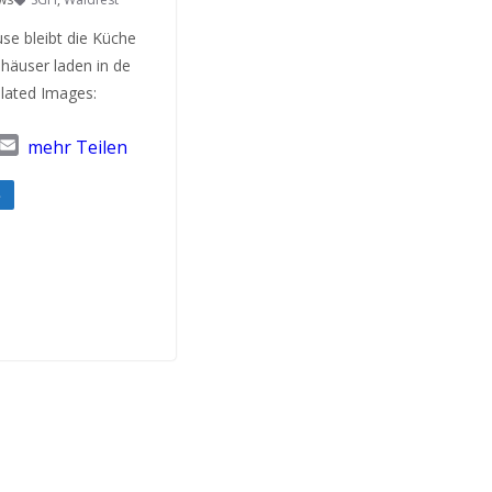
se bleibt die Küche
häuser laden in de
lated Images:
T
E
mehr Teilen
w
m
a
e
i
l