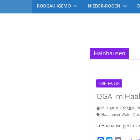
RODGAU IGEMO
NIEDER-RODEN
Hainhausen
HAINHAUSEN
OGA im Haa
26. August 2023
Auth
Haahäuser Wald
,
Obs
In Haahause geht es 