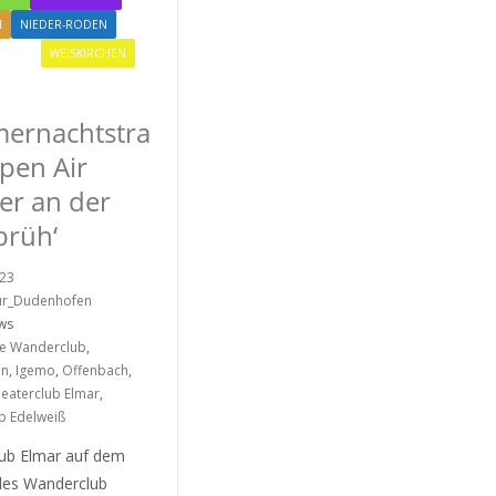
M
NIEDER-RODEN
IGEMO
WEISKIRCHEN
ernachtstra
pen Air
er an der
brüh‘
023
ur_Dudenhofen
ws
re Wanderclub
,
en
,
Igemo
,
Offenbach
,
eaterclub Elmar
,
b Edelweiß
lub Elmar auf dem
des Wanderclub