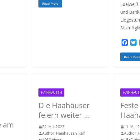
c
i
a
Read More
Edelweiß 
e
t
i
und Bänke
b
t
l
o
e
Liegestüh
o
r
Sitzmögli
k
F
a
c
i
Read Mor
e
t
b
t
o
e
o
r
k
HAINHAUSEN
HAINHAUS
Die Haahäuser
Feste
feiern weiter …
Haah
e am
22. Mai 2023
11. Mai 
Author_Hainhausen_Ralf
Author_H
1910 Views
1547 Vie