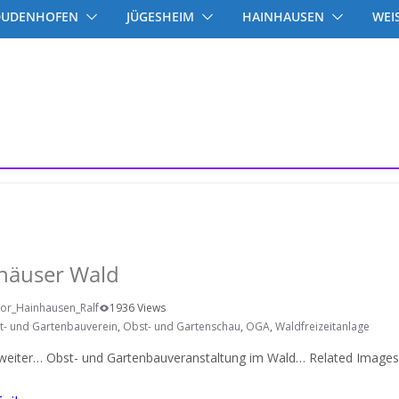
DUDENHOFEN
JÜGESHEIM
HAINHAUSEN
WEI
häuser Wald
or_Hainhausen_Ralf
1936 Views
t- und Gartenbauverein
,
Obst- und Gartenschau
,
OGA
,
Waldfreizeitanlage
weiter… Obst- und Gartenbauveranstaltung im Wald… Related Images