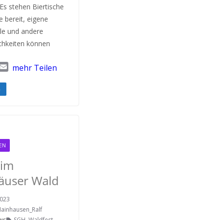
Es stehen Biertische
 bereit, eigene
le und andere
chkeiten können
T
E
mehr Teilen
w
m
a
e
i
l
EN
 im
äuser Wald
2023
ainhausen_Ralf
ws
SGH
,
Waldfest