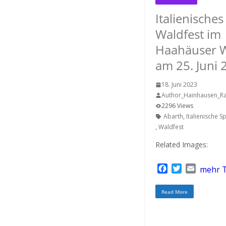
Italienisches
Waldfest im
Haahäuser 
am 25. Juni 
18. Juni 2023
Author_Hainhausen_Ra
2296 Views
Abarth
,
Italienische S
,
Waldfest
Related Images:
F
T
E
mehr T
a
w
m
c
i
a
Read More
e
t
i
b
t
l
o
e