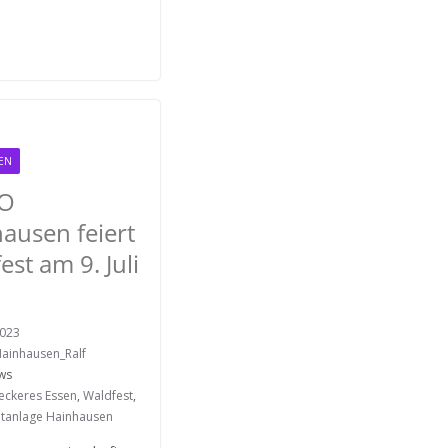
EN
O
ausen feiert
est am 9. Juli
2023
ainhausen_Ralf
ws
leckeres Essen
,
Waldfest
,
itanlage Hainhausen