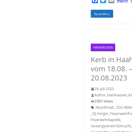
F
T
E
mehr T
a
w
m
c
i
a
Read More
e
t
i
b
t
l
o
e
o
r
k
HAINHAUSEN
Kerb in Haa
vom 18.08. 
20.08.2023
29. Juli 2023
Author_Hainhausen_Ra
2955 Views
Abarthclub
,
CDU Mitt
,
DJ Holger
,
Feuerwehrfr
Feuerwehrkapelle
,
Gesangsverein Eintracht