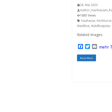
28. Mai 2023
Author_Hainhausen_Ra
1885 Views
Haahause
,
Kerbborsc
Waldfest
,
Waldfestplatz
Related Images:
F
T
E
mehr T
a
w
m
c
i
a
Read More
e
t
i
b
t
l
o
e
o
r
k