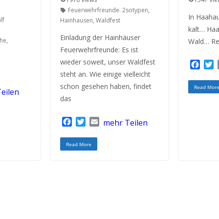
Feuerwehrfreunde. 2sotypen
,
In Haahau
lf
Hainhausen
,
Waldfest
kalt… Haa
Einladung der Hainhäuser
he
,
Wald… Re
Feuerwehrfreunde: Es ist
wieder soweit, unser Waldfest
F
a
steht an. Wie einige vielleicht
c
i
schon gesehen haben, findet
Read Mor
eilen
e
t
das
b
t
o
e
F
T
E
mehr Teilen
o
r
a
w
m
k
c
i
a
Read More
e
t
i
b
t
l
o
e
o
r
k