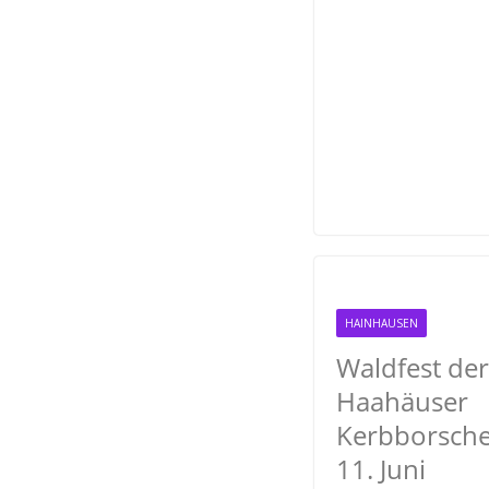
o
r
k
HAINHAUSEN
Waldfest der
Haahäuser
Kerbborsch
11. Juni