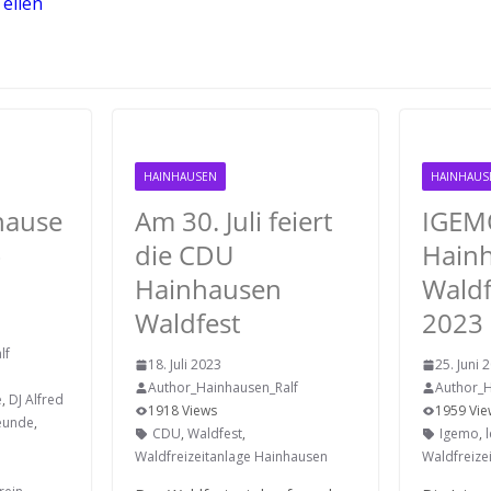
eilen
HAINHAUSEN
HAINHAUS
hause
Am 30. Juli feiert
IGEM
–
die CDU
Hainh
Hainhausen
Waldf
Waldfest
2023
lf
18. Juli 2023
25. Juni 
Author_Hainhausen_Ralf
Author_H
e
,
DJ Alfred
1918 Views
1959 Vie
eunde
,
CDU
,
Waldfest
,
Igemo
,
Waldfreizeitanlage Hainhausen
Waldfreize
,