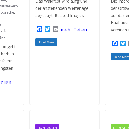
rein
,
Das Waldfest wird aufgrund
Die Inte
häuserkerb
der anstehenden Wetterlage
der Ortsv
bborsche
,
abgesagt. Related Images:
auf das e
Haahause 
ein
,
F
T
E
mehr Teilen
Vereinen 
eff
,
a
w
m
gau
c
i
a
F
Read More
e
t
i
son geht
a
b
t
l
 Kerb in
c
i
o
e
Read Mor
e
t
 feiern
o
r
b
t
längsten
k
o
e
o
r
eilen
k
HAINHAUSEN
DUDENHO