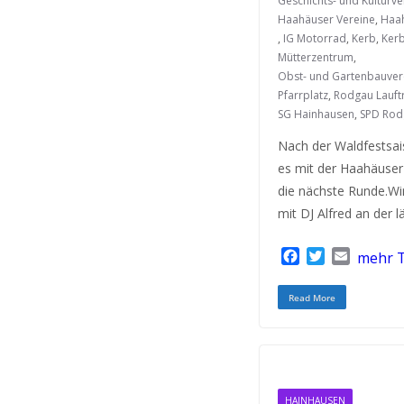
Geschichts- und Kulturve
Haahäuser Vereine
,
Haa
,
IG Motorrad
,
Kerb
,
Ker
Mütterzentrum
,
Obst- und Gartenbauver
Pfarrplatz
,
Rodgau Lauftr
SG Hainhausen
,
SPD Rod
Nach der Waldfestsai
es mit der Haahäuser
die nächste Runde.Wir
mit DJ Alfred an der 
F
T
E
mehr T
a
w
m
c
i
a
Read More
e
t
i
b
t
l
o
e
o
r
k
HAINHAUSEN