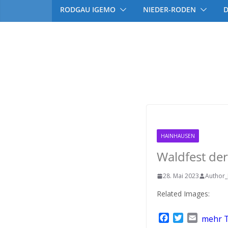
RODGAU IGEMO
NIEDER-RODEN
Haahause
HAINHAUSEN
Waldfest de
28. Mai 2023
Author_
Related Images:
F
T
E
mehr T
a
w
m