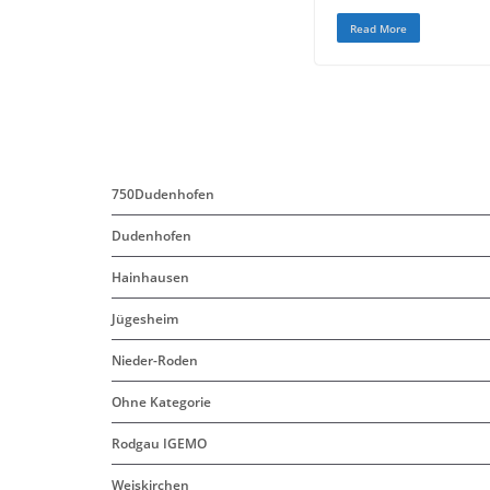
c
i
a
Read More
e
t
i
b
t
l
o
e
o
r
k
750Dudenhofen
Dudenhofen
Hainhausen
Jügesheim
Nieder-Roden
Ohne Kategorie
Rodgau IGEMO
Weiskirchen