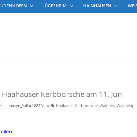
DUDENHOFEN
JÜGESHEIM
HAINHAUSEN
WEI
r Haahäuser Kerbborsche am 11. Juni
Hainhausen_Ralf
1883 Views
Haahause
,
Kerbborsche
,
Waldfest
,
Waldfestpla
eilen