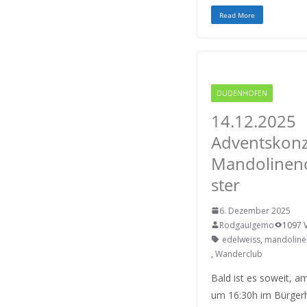
c
i
a
Read More
e
t
i
b
t
l
o
e
o
r
k
DUDENHOFEN
RODGAU
14.12.2025
Adventskonz
Mandolinen
ster
6. Dezember 2025
RodgauIgemo
1097 
edelweiss
,
mandoline
,
Wanderclub
Bald ist es soweit, a
um 16:30h im Bürger