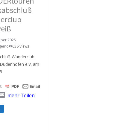
ERtouren
sabschluß
erclub
eiß
mber 2025
Igemo
636 Views
schluß Wanderclub
 Dudenhofen e.V. am
25
T
E
mehr Teilen
w
m
a
e
i
l