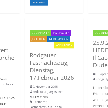
c
i
a
k
Read More
e
t
i
b
t
l
o
e
o
r
k
 IGEMO
DUDENHOFEN
HAINHAUSEN
DUDENHO
JÜGESHEIM
NIEDER-RODEN
25.9.
RODGAU IGEMO
WEISKIRCHEN
ert
LIED
Rodgauer
orche
Il Ca
Fastnachtszug,
Dude
Dienstag,
5. Septe
17.Februar 2026
Views
Rodgau
norchester
9. November 2025
Lieder üb
Redakteur_Juegesheim
Frieden u
3495 Views
m 14.12.25
wurden g
Fastnacht
,
haus
Veransta
Fastnachtszug in Rodgau
,