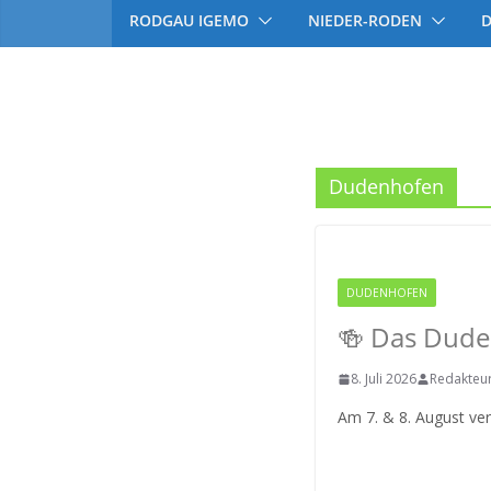
RODGAU IGEMO
NIEDER-RODEN
Dudenhofen
DUDENHOFEN
RODGAU
🍻 Das Duden
8. Juli 2026
Redakteu
Am 7. & 8. August ver