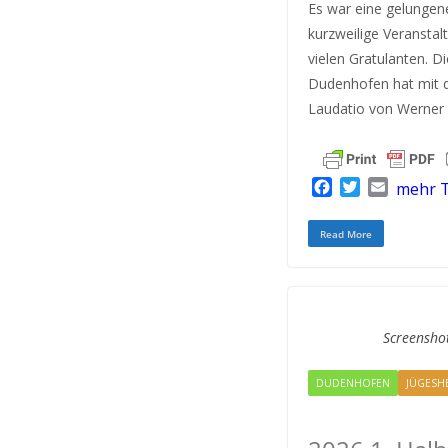
Es war eine gelungen
kurzweilige Veranstal
vielen Gratulanten. 
Dudenhofen hat mit 
Laudatio von Werner 
F
T
E
mehr T
a
w
m
c
i
a
Read More
e
t
i
b
t
l
o
e
o
r
k
Screensho
DUDENHOFEN
JÜGESH
RODGAU IGEMO