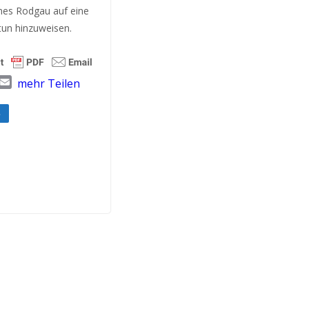
nes Rodgau auf eine
tun hinzuweisen.
T
E
mehr Teilen
w
m
a
e
i
l