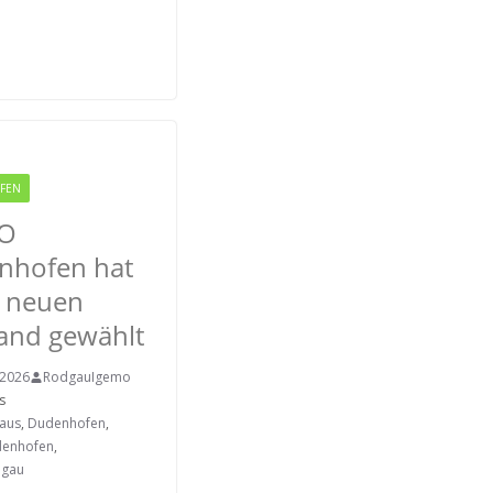
FEN
RODGAU IGEMO
O
nhofen hat
n neuen
and gewählt
 2026
RodgauIgemo
s
aus
,
Dudenhofen
,
denhofen
,
dgau