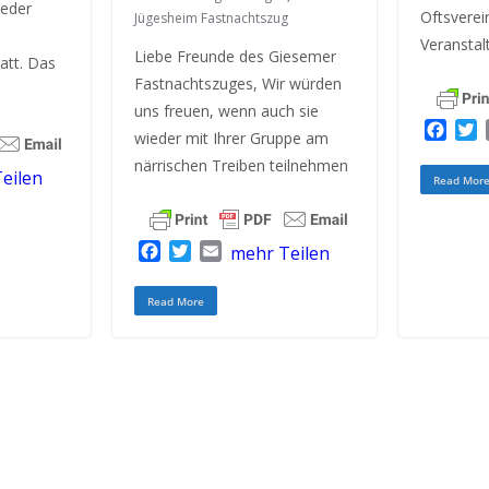
ieder
Oftsverei
Jügesheim Fastnachtszug
Veranstal
Liebe Freunde des Giesemer
att. Das
Fastnachtszuges, Wir würden
uns freuen, wenn auch sie
F
wieder mit Ihrer Gruppe am
a
närrischen Treiben teilnehmen
c
i
eilen
Read Mor
e
t
b
t
o
e
F
T
E
mehr Teilen
o
r
a
w
m
k
c
i
a
Read More
e
t
i
b
t
l
o
e
o
r
k