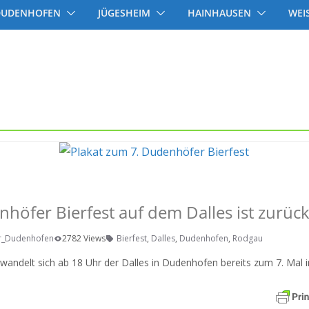
DUDENHOFEN
JÜGESHEIM
HAINHAUSEN
WEI
 IGEMO
höfer Bierfest auf dem Dalles ist zurück
r_Dudenhofen
2782 Views
Bierfest
,
Dalles
,
Dudenhofen
,
Rodgau
wandelt sich ab 18 Uhr der Dalles in Dudenhofen bereits zum 7. Mal i