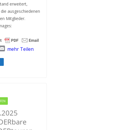
stand erweitert,
 die ausgeschiedenen
en Mitglieder.
mages:
T
E
mehr Teilen
w
m
a
e
i
l
FEN
RODGAU IGEMO
.2025
ERbare