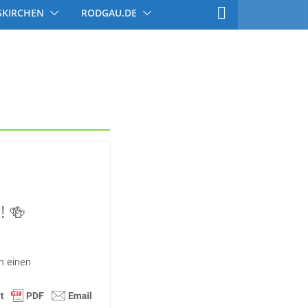
SKIRCHEN
RODGAU.DE
! 🍻
n einen