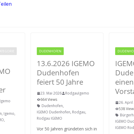
eilen
ATEGORIE
DUDENHOFEN
RODGAU IGEMO
DUDENHO
13.6.2026 IGEMO
IGEM
EMO
Dudenhofen
Dude
n
feiert 50 Jahre
eine
er
Vorst
23. Mai 2026
RodgauIgemo
664 Views
Igemo
26. April
Dudenhofen
,
538 View
IGEMO Dudenhofen
,
Rodgau
,
n
,
Igemo
,
Bürgerh
Rodgau IGEMO
MO
,
IGEMO Du
IGEMO Ro
Vor 50 Jahren gründeten sich in