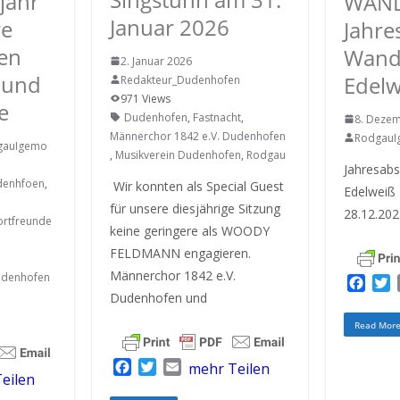
jahr
WAND
Januar 2026
e
Jahre
en
Wand
2. Januar 2026
 und
Edelw
Redakteur_Dudenhofen
971 Views
e
Dudenhofen
,
Fastnacht
,
8. Deze
Männerchor 1842 e.V. Dudenhofen
Rodgau
gauIgemo
,
Musikverein Dudenhofen
,
Rodgau
Jahresab
denhfoen
,
Wir konnten als Special Guest
Edelweiß
für unsere diesjährige Sitzung
28.12.20
ortfreunde
keine geringere als WOODY
FELDMANN engagieren.
Männerchor 1842 e.V.
udenhofen
F
Dudenhofen und
a
c
i
Read Mor
e
t
b
t
F
T
E
mehr Teilen
o
e
eilen
a
w
m
o
r