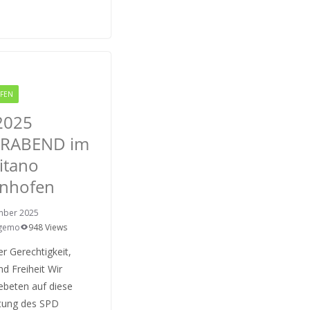
FEN
RODGAU IGEMO
2025
ERABEND im
pitano
nhofen
mber 2025
Igemo
948 Views
er Gerechtigkeit,
nd Freiheit Wir
ebeten auf diese
ltung des SPD