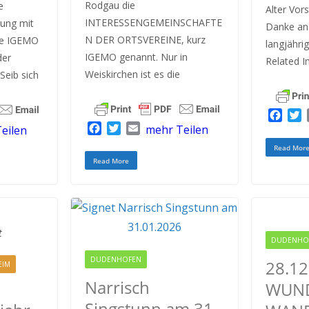
Rodgau die
e
Alter Vor
INTERESSENGEMEINSCHAFTE
tung mit
Danke an
N DER ORTSVEREINE, kurz
Die IGEMO
langjährig
IGEMO genannt. Nur in
der
Related I
Weiskirchen ist es die
Seib sich
F
F
T
E
a
mehr Teilen
eilen
a
w
m
c
i
Read Mor
c
i
a
e
t
Read More
e
t
i
b
t
b
t
l
o
e
o
e
o
r
o
r
k
k
t
DUDENHO
DUDENHOFEN
28.12
EIM
Narrisch
WUND
Singstunn am 31.