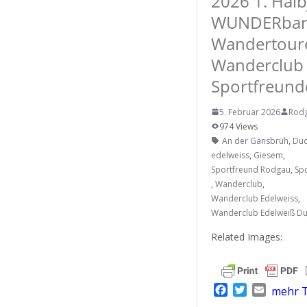
2026 1. Halb
WUNDERbar
Wandertour
Wanderclub
Sportfreund
5. Februar 2026
Rod
974 Views
An der Gänsbrüh
,
Du
edelweiss
,
Giesem
,
Sportfreund Rodgau
,
Sp
,
Wanderclub
,
Wanderclub Edelweiss
,
Wanderclub Edelweiß D
Related Images:
F
T
E
mehr T
a
w
m