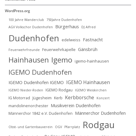
WordPress.org
100 Jahre Wanderclub
750Jahre Dudenhofen
Bürgerhaus
AGV Volkschor Dudenhofen
DJ Alfred
Dudenhofen
Fastnacht
edelweiss
Gänsbrüh
Feuerwehrkapelle
Feuerwehrfreunde
Hainhausen
Igemo
igemo-hainhausen
IGEMO Dudenhofen
IGEMO Hainhausen
IGEMO Dudenhofen IGEMO
IGEMO Rodgau
IGEMO Nieder-Roden
IGEMO Weiskirchen
Kerbborsche
IG Motorrad
Jügesheim
Kerb
Konzert
Musikverein Dudenhofen
mandolinenorchester
Männerchor Dudenhofen
Männerchor 1842 e.V. Dudenhofen
Rodgau
Obst- und Gartenbauverein
OGV
Pfarrplatz