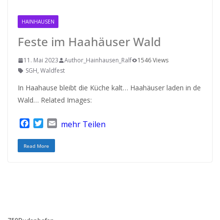
HAINHAUSEN
Feste im Haahäuser Wald
11. Mai 2023
Author_Hainhausen_Ralf
1546 Views
SGH
,
Waldfest
In Haahause bleibt die Küche kalt… Haahäuser laden in de
Wald… Related Images:
F
T
E
mehr Teilen
a
w
m
c
i
a
Read More
e
t
i
b
t
l
o
e
o
r
k