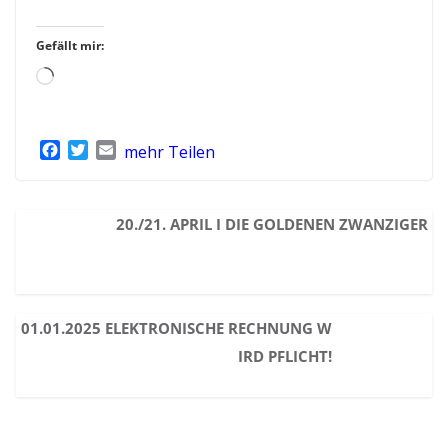
Gefällt mir:
Wird
geladen …
F
T
E
mehr Teilen
a
w
m
c
i
a
e
t
i
20./21. APRIL I DIE GOLDENEN ZWANZIGER
b
t
l
o
e
o
r
k
01.01.2025 ELEKTRONISCHE RECHNUNG W
IRD PFLICHT!