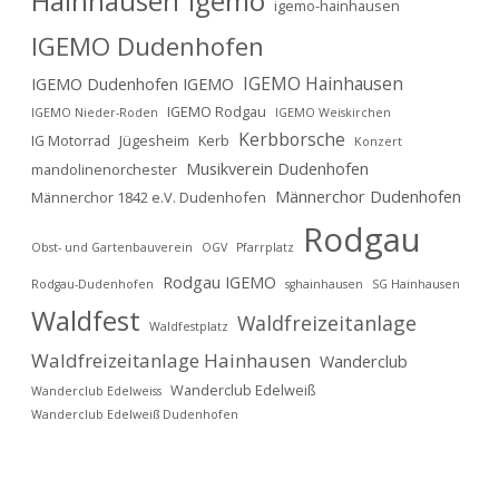
Hainhausen
Igemo
igemo-hainhausen
IGEMO Dudenhofen
IGEMO Hainhausen
IGEMO Dudenhofen IGEMO
IGEMO Rodgau
IGEMO Nieder-Roden
IGEMO Weiskirchen
Kerbborsche
IG Motorrad
Jügesheim
Kerb
Konzert
Musikverein Dudenhofen
mandolinenorchester
Männerchor Dudenhofen
Männerchor 1842 e.V. Dudenhofen
Rodgau
Obst- und Gartenbauverein
OGV
Pfarrplatz
Rodgau IGEMO
Rodgau-Dudenhofen
sghainhausen
SG Hainhausen
Waldfest
Waldfreizeitanlage
Waldfestplatz
Waldfreizeitanlage Hainhausen
Wanderclub
Wanderclub Edelweiß
Wanderclub Edelweiss
Wanderclub Edelweiß Dudenhofen