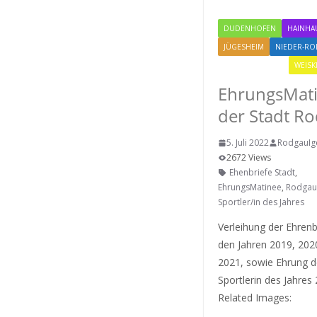
DUDENHOFEN
HAINHA
JÜGESHEIM
NIEDER-R
RODGAU IGEMO
WEISK
EhrungsMat
der Stadt R
5. Juli 2022
RodgauI
2672 Views
Ehenbriefe Stadt
,
EhrungsMatinee
,
Rodgau
Sportler/in des Jahres
Verleihung der Ehrenb
den Jahren 2019, 202
2021, sowie Ehrung d
Sportlerin des Jahres
Related Images: