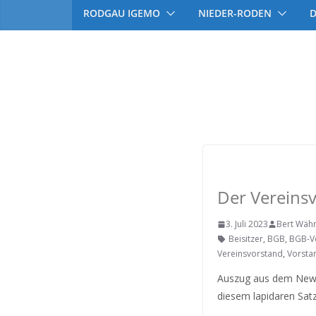
RODGAU IGEMO
NIEDER-RODEN
Rodgau IGEMO
RODGAU IGEMO
Der Vereins
3. Juli 2023
Bert Wäh
Beisitzer
,
BGB
,
BGB-V
Vereinsvorstand
,
Vorsta
Auszug aus dem Newsl
diesem lapidaren Sat