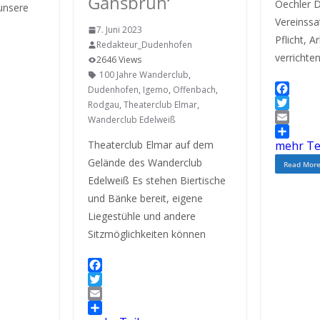
Gänsbrüh‘
Oechler D
unsere
Vereinssa
7. Juni 2023
Pflicht, 
Redakteur_Dudenhofen
verrichte
2646 Views
100 Jahre Wanderclub
,
Dudenhofen
,
Igemo
,
Offenbach
,
F
Rodgau
,
Theaterclub Elmar
,
a
T
Wanderclub Edelweiß
c
w
E
Theaterclub Elmar auf dem
e
i
m
mehr Te
b
t
a
Gelände des Wanderclub
Read Mor
o
t
i
Edelweiß Es stehen Biertische
o
e
l
und Bänke bereit, eigene
k
r
Liegestühle und andere
Sitzmöglichkeiten können
F
a
T
c
w
E