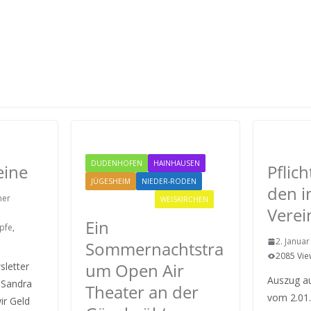
RODGAU 
DUDENHOFEN
HAINHAUSEN
eine
Pflic
JÜGESHEIM
NIEDER-RODEN
den i
ner
RODGAU IGEMO
WEISKIRCHEN
Verei
Ein
pfe
,
2. Janua
Sommernachtstra
2085 Vie
um Open Air
letter
Auszug a
 Sandra
Theater an der
vom 2.01
ir Geld