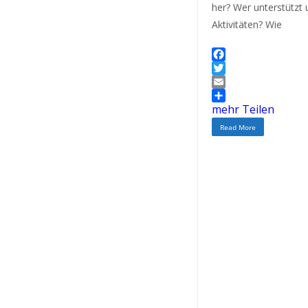
her? Wer unterstützt 
Aktivitäten? Wie
F
a
T
c
w
E
e
i
m
mehr Teilen
b
t
a
Read More
o
t
i
o
e
l
k
r