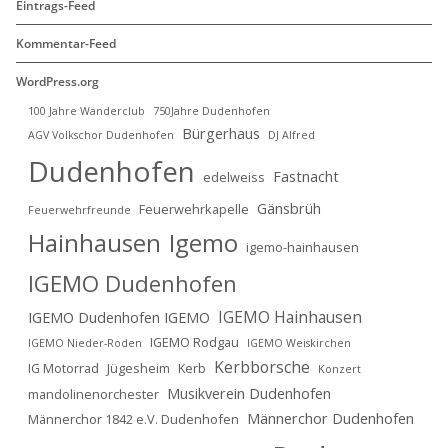
Eintrags-Feed
Kommentar-Feed
WordPress.org
100 Jahre Wanderclub
750Jahre Dudenhofen
Bürgerhaus
AGV Volkschor Dudenhofen
DJ Alfred
Dudenhofen
Fastnacht
edelweiss
Gänsbrüh
Feuerwehrkapelle
Feuerwehrfreunde
Hainhausen
Igemo
igemo-hainhausen
IGEMO Dudenhofen
IGEMO Hainhausen
IGEMO Dudenhofen IGEMO
IGEMO Rodgau
IGEMO Nieder-Roden
IGEMO Weiskirchen
Kerbborsche
IG Motorrad
Jügesheim
Kerb
Konzert
Musikverein Dudenhofen
mandolinenorchester
Männerchor Dudenhofen
Männerchor 1842 e.V. Dudenhofen