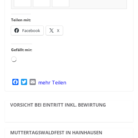
Teilen mit:
Facebook
X
Gefällt mir:
Wird
geladen …
F
T
E
mehr Teilen
a
w
m
c
i
a
e
t
i
VORSICHT BEI EINTRITT INKL. BEWIRTUNG
b
t
l
o
e
o
r
k
MUTTERTAGSWALDFEST IN HAINHAUSEN