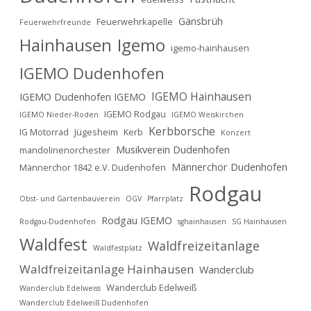
Gänsbrüh
Feuerwehrkapelle
Feuerwehrfreunde
Hainhausen
Igemo
igemo-hainhausen
IGEMO Dudenhofen
IGEMO Hainhausen
IGEMO Dudenhofen IGEMO
IGEMO Rodgau
IGEMO Nieder-Roden
IGEMO Weiskirchen
Kerbborsche
IG Motorrad
Jügesheim
Kerb
Konzert
Musikverein Dudenhofen
mandolinenorchester
Männerchor Dudenhofen
Männerchor 1842 e.V. Dudenhofen
Rodgau
Obst- und Gartenbauverein
OGV
Pfarrplatz
Rodgau IGEMO
Rodgau-Dudenhofen
sghainhausen
SG Hainhausen
Waldfest
Waldfreizeitanlage
Waldfestplatz
Waldfreizeitanlage Hainhausen
Wanderclub
Wanderclub Edelweiß
Wanderclub Edelweiss
Wanderclub Edelweiß Dudenhofen