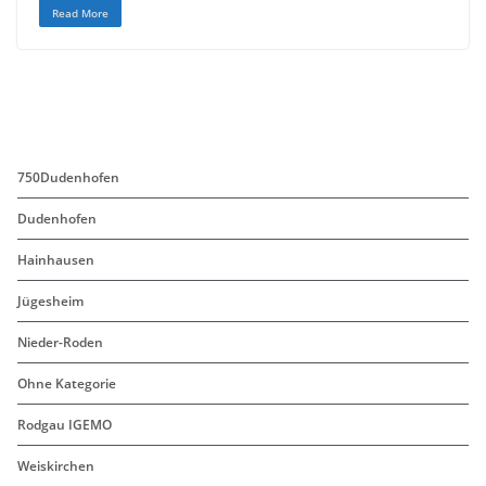
c
i
a
Read More
e
t
i
b
t
l
o
e
o
r
k
750Dudenhofen
Dudenhofen
Hainhausen
Jügesheim
Nieder-Roden
Ohne Kategorie
Rodgau IGEMO
Weiskirchen