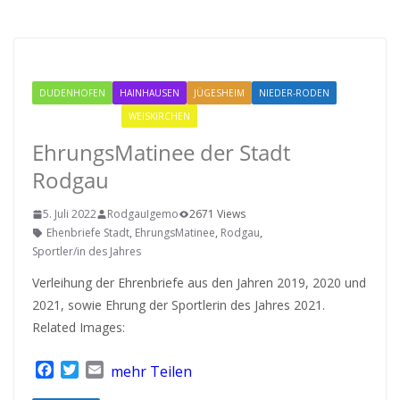
EhrungsMatinee
DUDENHOFEN
HAINHAUSEN
JÜGESHEIM
NIEDER-RODEN
RODGAU IGEMO
WEISKIRCHEN
EhrungsMatinee der Stadt
Rodgau
5. Juli 2022
RodgauIgemo
2671 Views
Ehenbriefe Stadt
,
EhrungsMatinee
,
Rodgau
,
Sportler/in des Jahres
Verleihung der Ehrenbriefe aus den Jahren 2019, 2020 und
2021, sowie Ehrung der Sportlerin des Jahres 2021.
Related Images:
F
T
E
mehr Teilen
a
w
m