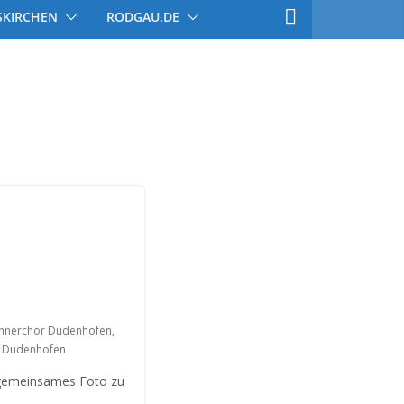
SKIRCHEN
RODGAU.DE
nnerchor Dudenhofen
,
ß Dudenhofen
 gemeinsames Foto zu