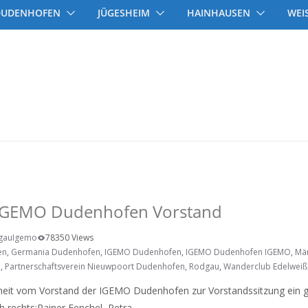
DUDENHOFEN
JÜGESHEIM
HAINHAUSEN
WEI
erein Nieuwpoort Dudenhofen
 IGEMO
 IGEMO Dudenhofen Vorstand
gauIgemo
78350 Views
en
,
Germania Dudenhofen
,
IGEMO Dudenhofen
,
IGEMO Dudenhofen IGEMO
,
Mä
n
,
Partnerschaftsverein Nieuwpoort Dudenhofen
,
Rodgau
,
Wanderclub Edelwei
heit vom Vorstand der IGEMO Dudenhofen zur Vorstandssitzung ein
 rechts:Rainer Fenchel, Petra