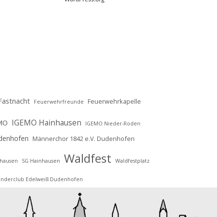
Fastnacht
Feuerwehrkapelle
Feuerwehrfreunde
IGEMO Hainhausen
MO
IGEMO Nieder-Roden
denhofen
Männerchor 1842 e.V. Dudenhofen
Waldfest
nhausen
SG Hainhausen
Waldfestplatz
nderclub Edelweiß Dudenhofen