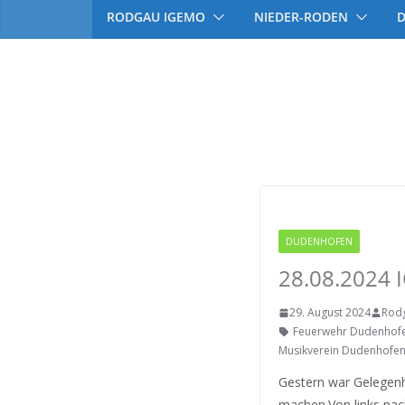
RODGAU IGEMO
NIEDER-RODEN
Partnerschaftsv
DUDENHOFEN
RODGAU
28.08.2024
29. August 2024
Rod
Feuerwehr Dudenhof
Musikverein Dudenhofe
Gestern war Gelegen
machen.Von links nach