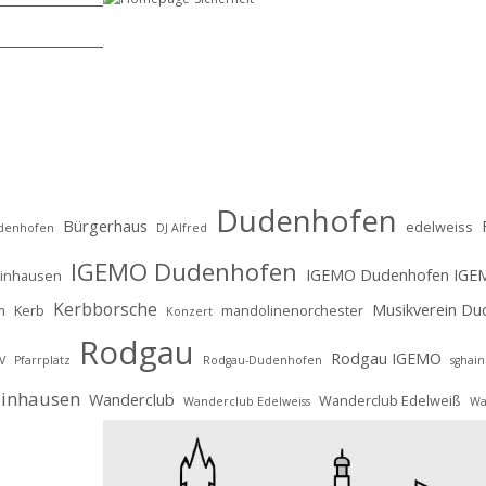
Dudenhofen
Bürgerhaus
edelweiss
udenhofen
DJ Alfred
IGEMO Dudenhofen
IGEMO Dudenhofen IGE
ainhausen
Kerbborsche
Musikverein Du
m
Kerb
mandolinenorchester
Konzert
Rodgau
Rodgau IGEMO
V
Pfarrplatz
Rodgau-Dudenhofen
sghai
ainhausen
Wanderclub
Wanderclub Edelweiß
Wanderclub Edelweiss
Wa