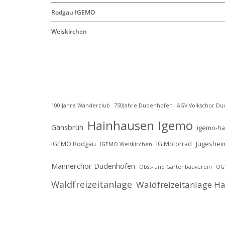
Rodgau IGEMO
Weiskirchen
100 Jahre Wanderclub
750Jahre Dudenhofen
AGV Volkschor D
Hainhausen
Igemo
Gänsbrüh
igemo-h
IGEMO Rodgau
IG Motorrad
Jügeshei
IGEMO Weiskirchen
Männerchor Dudenhofen
Obst- und Gartenbauverein
OG
Waldfreizeitanlage
Waldfreizeitanlage H