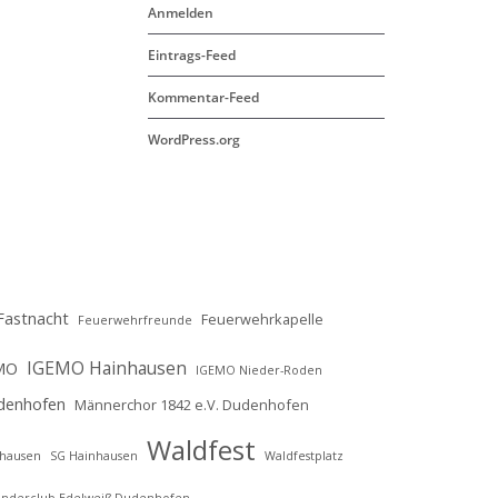
Anmelden
Eintrags-Feed
Kommentar-Feed
WordPress.org
Fastnacht
Feuerwehrkapelle
Feuerwehrfreunde
IGEMO Hainhausen
MO
IGEMO Nieder-Roden
denhofen
Männerchor 1842 e.V. Dudenhofen
Waldfest
nhausen
SG Hainhausen
Waldfestplatz