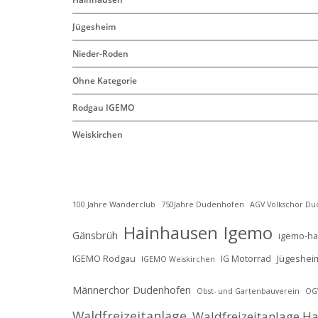
Jügesheim
Nieder-Roden
Ohne Kategorie
Rodgau IGEMO
Weiskirchen
100 Jahre Wanderclub
750Jahre Dudenhofen
AGV Volkschor D
Hainhausen
Igemo
Gänsbrüh
igemo-h
IGEMO Rodgau
IG Motorrad
Jügeshei
IGEMO Weiskirchen
Männerchor Dudenhofen
Obst- und Gartenbauverein
OG
Waldfreizeitanlage
Waldfreizeitanlage H