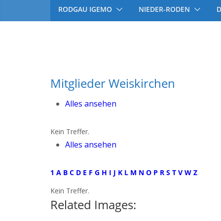
RODGAU IGEMO
NIEDER-RODEN
Mitglieder Weiskirchen
Alles ansehen
Kein Treffer.
Alles ansehen
1
A
B
C
D
E
F
G
H
I
J
K
L
M
N
O
P
R
S
T
V
W
Z
Kein Treffer.
Related Images: