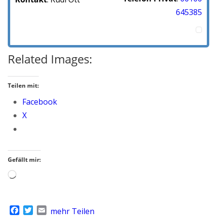
645385
Related Images:
Teilen mit:
Facebook
X
Gefällt mir:
Wird
geladen …
F
T
E
mehr Teilen