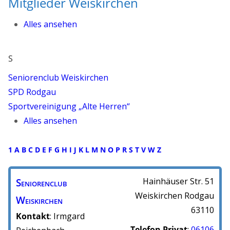
Mitglieder Weiskirchen
Alles ansehen
S
Seniorenclub Weiskirchen
SPD Rodgau
Sportvereinigung „Alte Herren“
Alles ansehen
1
A
B
C
D
E
F
G
H
I
J
K
L
M
N
O
P
R
S
T
V
W
Z
Seniorenclub
Hainhäuser Str. 51
Weiskirchen
Rodgau
Weiskirchen
63110
Kontakt
:
Irmgard
Telefon Privat
:
06106