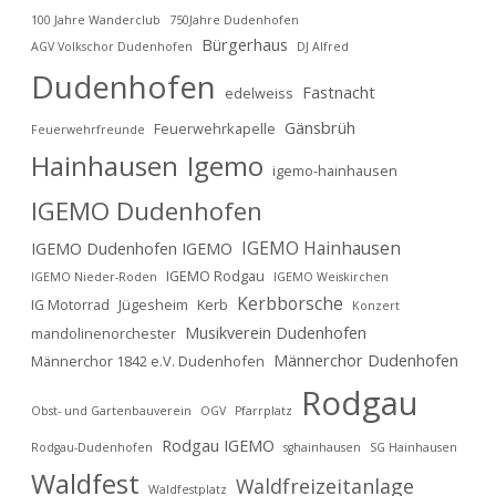
100 Jahre Wanderclub
750Jahre Dudenhofen
Bürgerhaus
AGV Volkschor Dudenhofen
DJ Alfred
Dudenhofen
Fastnacht
edelweiss
Gänsbrüh
Feuerwehrkapelle
Feuerwehrfreunde
Hainhausen
Igemo
igemo-hainhausen
IGEMO Dudenhofen
IGEMO Hainhausen
IGEMO Dudenhofen IGEMO
IGEMO Rodgau
IGEMO Nieder-Roden
IGEMO Weiskirchen
Kerbborsche
IG Motorrad
Jügesheim
Kerb
Konzert
Musikverein Dudenhofen
mandolinenorchester
Männerchor Dudenhofen
Männerchor 1842 e.V. Dudenhofen
Rodgau
Obst- und Gartenbauverein
OGV
Pfarrplatz
Rodgau IGEMO
Rodgau-Dudenhofen
sghainhausen
SG Hainhausen
Waldfest
Waldfreizeitanlage
Waldfestplatz