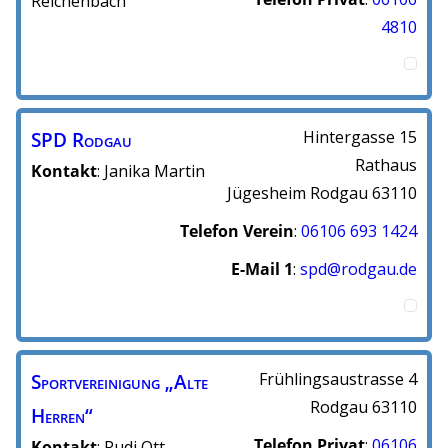
Reichenbach
4810
SPD Rodgau
Hintergasse 15
Rathaus
Kontakt
:
Janika
Martin
Jügesheim
Rodgau
63110
Telefon Verein
:
06106 693 1424
E-Mail 1
:
spd@rodgau.de
Sportvereinigung „Alte
Frühlingsaustrasse 4
Rodgau
63110
Herren“
Telefon Privat
:
06106
Kontakt
:
Rudi
Ott