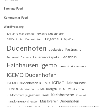
Eintrags-Feed
Kommentar-Feed
WordPress.org
100 Jahre Wanderclub
750Jahre Dudenhofen
Bürgerhaus
AGV Volkschor Dudenhofen
DJ Alfred
Dudenhofen
Fastnacht
edelweiss
Gänsbrüh
Feuerwehrkapelle
Feuerwehrfreunde
Hainhausen
Igemo
igemo-hainhausen
IGEMO Dudenhofen
IGEMO Hainhausen
IGEMO Dudenhofen IGEMO
IGEMO Rodgau
IGEMO Nieder-Roden
IGEMO Weiskirchen
Kerbborsche
IG Motorrad
Jügesheim
Kerb
Konzert
Musikverein Dudenhofen
mandolinenorchester