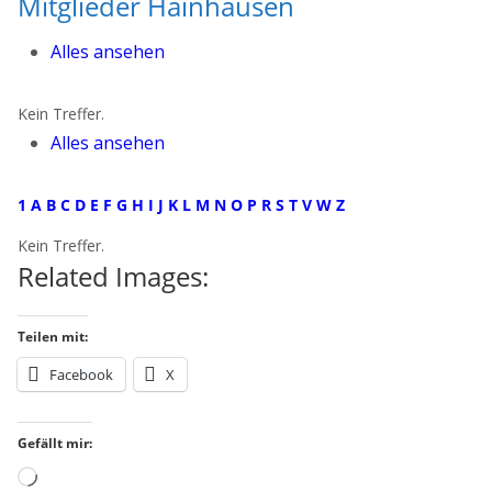
Mitglieder Hainhausen
Alles ansehen
Kein Treffer.
Alles ansehen
1
A
B
C
D
E
F
G
H
I
J
K
L
M
N
O
P
R
S
T
V
W
Z
Kein Treffer.
Related Images:
Teilen mit:
Facebook
X
Gefällt mir:
Wird