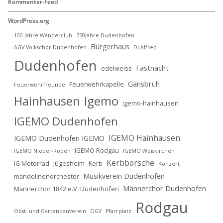
Kommentar-Feed
WordPress.org
100 Jahre Wanderclub
750Jahre Dudenhofen
Bürgerhaus
AGV Volkschor Dudenhofen
DJ Alfred
Dudenhofen
Fastnacht
edelweiss
Gänsbrüh
Feuerwehrkapelle
Feuerwehrfreunde
Hainhausen
Igemo
igemo-hainhausen
IGEMO Dudenhofen
IGEMO Hainhausen
IGEMO Dudenhofen IGEMO
IGEMO Rodgau
IGEMO Nieder-Roden
IGEMO Weiskirchen
Kerbborsche
IG Motorrad
Jügesheim
Kerb
Konzert
Musikverein Dudenhofen
mandolinenorchester
Männerchor Dudenhofen
Männerchor 1842 e.V. Dudenhofen
Rodgau
Obst- und Gartenbauverein
OGV
Pfarrplatz