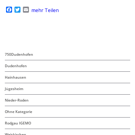
F
T
E
mehr Teilen
a
w
m
c
i
a
e
t
i
b
t
l
o
e
o
r
k
750Dudenhofen
Dudenhofen
Hainhausen
Jügesheim
Nieder-Roden
Ohne Kategorie
Rodgau IGEMO
Weiskirchen