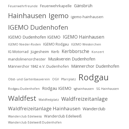
Gänsbrüh
Feuerwehrkapelle
Feuerwehrfreunde
Hainhausen
Igemo
igemo-hainhausen
IGEMO Dudenhofen
IGEMO Hainhausen
IGEMO Dudenhofen IGEMO
IGEMO Rodgau
IGEMO Nieder-Roden
IGEMO Weiskirchen
Kerbborsche
IG Motorrad
Jügesheim
Kerb
Konzert
Musikverein Dudenhofen
mandolinenorchester
Männerchor Dudenhofen
Männerchor 1842 e.V. Dudenhofen
Rodgau
Obst- und Gartenbauverein
OGV
Pfarrplatz
Rodgau IGEMO
Rodgau-Dudenhofen
sghainhausen
SG Hainhausen
Waldfest
Waldfreizeitanlage
Waldfestplatz
Waldfreizeitanlage Hainhausen
Wanderclub
Wanderclub Edelweiß
Wanderclub Edelweiss
Wanderclub Edelweiß Dudenhofen