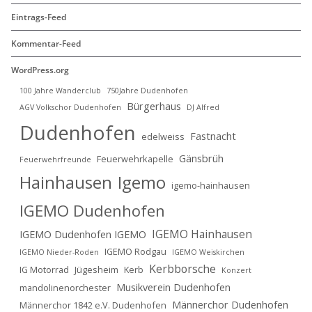
Eintrags-Feed
Kommentar-Feed
WordPress.org
100 Jahre Wanderclub
750Jahre Dudenhofen
Bürgerhaus
AGV Volkschor Dudenhofen
DJ Alfred
Dudenhofen
Fastnacht
edelweiss
Gänsbrüh
Feuerwehrkapelle
Feuerwehrfreunde
Hainhausen
Igemo
igemo-hainhausen
IGEMO Dudenhofen
IGEMO Hainhausen
IGEMO Dudenhofen IGEMO
IGEMO Rodgau
IGEMO Nieder-Roden
IGEMO Weiskirchen
Kerbborsche
IG Motorrad
Jügesheim
Kerb
Konzert
Musikverein Dudenhofen
mandolinenorchester
Männerchor Dudenhofen
Männerchor 1842 e.V. Dudenhofen