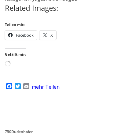
Related Images:
Teilen mit:
Facebook
X
Gefällt mir:
Wird
geladen …
F
T
E
mehr Teilen
a
w
m
c
i
a
e
t
i
b
t
l
o
e
o
r
k
750Dudenhofen