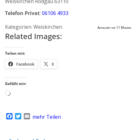
Weiskirchen
Rodgau
63110
Telefon Privat
:
06106 4933
Kategorien:
Weiskirchen
Aktualisiert vor 11 Monaten.
Related Images:
Teilen mit:
Facebook
X
Gefällt mir:
Wird
geladen …
F
T
E
mehr Teilen
a
w
m
c
i
a
e
t
i