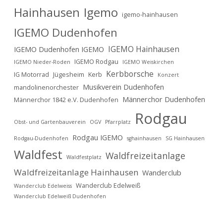
Hainhausen
Igemo
igemo-hainhausen
IGEMO Dudenhofen
IGEMO Hainhausen
IGEMO Dudenhofen IGEMO
IGEMO Rodgau
IGEMO Nieder-Roden
IGEMO Weiskirchen
Kerbborsche
IG Motorrad
Jügesheim
Kerb
Konzert
Musikverein Dudenhofen
mandolinenorchester
Männerchor Dudenhofen
Männerchor 1842 e.V. Dudenhofen
Rodgau
Obst- und Gartenbauverein
OGV
Pfarrplatz
Rodgau IGEMO
Rodgau-Dudenhofen
sghainhausen
SG Hainhausen
Waldfest
Waldfreizeitanlage
Waldfestplatz
Waldfreizeitanlage Hainhausen
Wanderclub
Wanderclub Edelweiß
Wanderclub Edelweiss
Wanderclub Edelweiß Dudenhofen