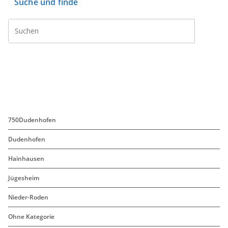
b
t
l
Suche und finde
o
e
o
r
k
750Dudenhofen
Dudenhofen
Hainhausen
Jügesheim
Nieder-Roden
Ohne Kategorie