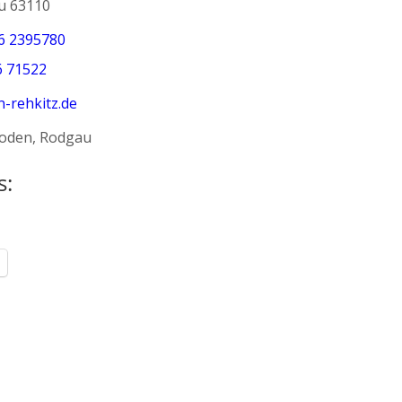
u
63110
6 2395780
6 71522
-rehkitz.de
Roden
,
Rodgau
s: