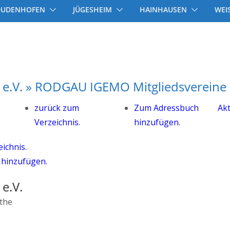
DUDENHOFEN
JÜGESHEIM
HAINHAUSEN
WEI
z e.V. » RODGAU IGEMO Mitgliedsvereine 
zurück zum
Zum Adressbuch
Akt
Verzeichnis.
hinzufügen.
ichnis.
hinzufügen.
 e.V.
the