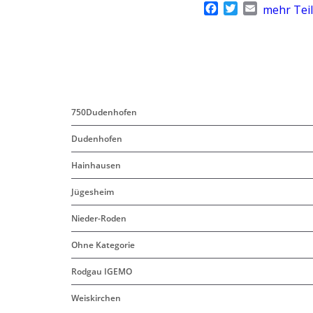
F
T
E
mehr Tei
a
w
m
c
i
a
e
t
i
b
t
l
o
e
o
r
k
750Dudenhofen
Dudenhofen
Hainhausen
Jügesheim
Nieder-Roden
Ohne Kategorie
Rodgau IGEMO
Weiskirchen