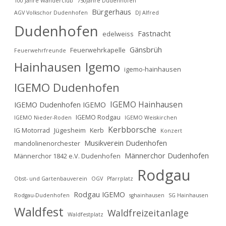
100 Jahre Wanderclub
750Jahre Dudenhofen
Bürgerhaus
AGV Volkschor Dudenhofen
DJ Alfred
Dudenhofen
Fastnacht
edelweiss
Gänsbrüh
Feuerwehrkapelle
Feuerwehrfreunde
Hainhausen
Igemo
igemo-hainhausen
IGEMO Dudenhofen
IGEMO Hainhausen
IGEMO Dudenhofen IGEMO
IGEMO Rodgau
IGEMO Nieder-Roden
IGEMO Weiskirchen
Kerbborsche
IG Motorrad
Jügesheim
Kerb
Konzert
Musikverein Dudenhofen
mandolinenorchester
Männerchor Dudenhofen
Männerchor 1842 e.V. Dudenhofen
Rodgau
Obst- und Gartenbauverein
OGV
Pfarrplatz
Rodgau IGEMO
Rodgau-Dudenhofen
sghainhausen
SG Hainhausen
Waldfest
Waldfreizeitanlage
Waldfestplatz