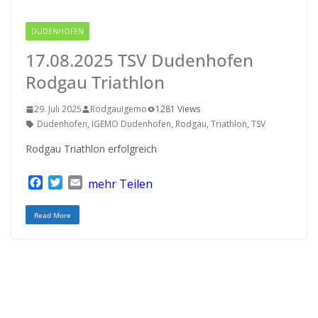
DUDENHOFEN
RODGAU IGEMO
17.08.2025 TSV Dudenhofen
Rodgau Triathlon
29. Juli 2025
RodgauIgemo
1281 Views
Dudenhofen
,
IGEMO Dudenhofen
,
Rodgau
,
Triathlon
,
TSV
Rodgau Triathlon erfolgreich
F
T
E
mehr Teilen
a
w
m
c
i
a
Read More
e
t
i
b
t
l
o
e
o
r
k