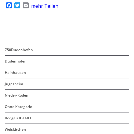
F
T
E
mehr Teilen
a
w
m
c
i
a
e
t
i
b
t
l
o
e
o
r
k
750Dudenhofen
Dudenhofen
Hainhausen
Jügesheim
Nieder-Roden
Ohne Kategorie
Rodgau IGEMO
Weiskirchen