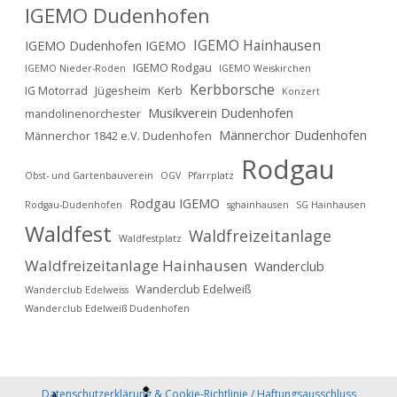
IGEMO Dudenhofen
IGEMO Hainhausen
IGEMO Dudenhofen IGEMO
IGEMO Rodgau
IGEMO Nieder-Roden
IGEMO Weiskirchen
Kerbborsche
IG Motorrad
Jügesheim
Kerb
Konzert
Musikverein Dudenhofen
mandolinenorchester
Männerchor Dudenhofen
Männerchor 1842 e.V. Dudenhofen
Rodgau
Obst- und Gartenbauverein
OGV
Pfarrplatz
Rodgau IGEMO
Rodgau-Dudenhofen
sghainhausen
SG Hainhausen
Waldfest
Waldfreizeitanlage
Waldfestplatz
Waldfreizeitanlage Hainhausen
Wanderclub
Wanderclub Edelweiß
Wanderclub Edelweiss
Wanderclub Edelweiß Dudenhofen
Datenschutzerklärung & Cookie-Richtlinie / Haftungsausschluss