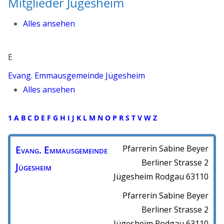
Mitglieder Jügesheim
Alles ansehen
E
Evang. Emmausgemeinde Jügesheim
Alles ansehen
1
A
B
C
D
E
F
G
H
I
J
K
L
M
N
O
P
R
S
T
V
W
Z
Evang. Emmausgemeinde
Pfarrerin Sabine Beyer
Berliner Strasse 2
Jügesheim
Jügesheim
Rodgau
63110
Pfarrerin Sabine Beyer
Berliner Strasse 2
Jügesheim
Rodgau
63110