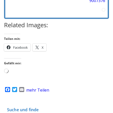
9007376
Related Images:
Teilen mit:
Facebook
X
Gefällt mir:
Wird
geladen …
F
T
E
mehr Teilen
a
w
m
c
i
a
e
t
i
b
t
l
Suche und finde