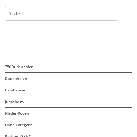
o
e
o
r
k
750Dudenhofen
Dudenhofen
Hainhausen
Jügesheim
Nieder-Roden
Ohne Kategorie
Rodgau IGEMO