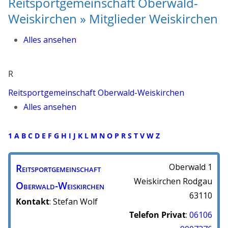
Reitsportgemeinschaft Oberwald-
Weiskirchen » Mitglieder Weiskirchen
Alles ansehen
R
Reitsportgemeinschaft Oberwald-Weiskirchen
Alles ansehen
1
A
B
C
D
E
F
G
H
I
J
K
L
M
N
O
P
R
S
T
V
W
Z
Reitsportgemeinschaft
Oberwald 1
Weiskirchen
Rodgau
Oberwald-Weiskirchen
63110
Kontakt
:
Stefan
Wolf
Telefon Privat
:
06106