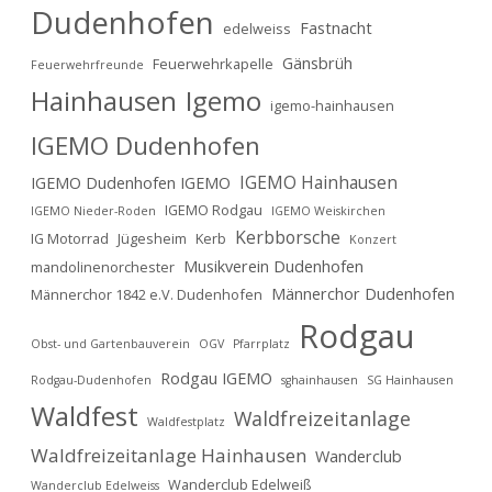
Dudenhofen
Fastnacht
edelweiss
Gänsbrüh
Feuerwehrkapelle
Feuerwehrfreunde
Hainhausen
Igemo
igemo-hainhausen
IGEMO Dudenhofen
IGEMO Hainhausen
IGEMO Dudenhofen IGEMO
IGEMO Rodgau
IGEMO Nieder-Roden
IGEMO Weiskirchen
Kerbborsche
IG Motorrad
Jügesheim
Kerb
Konzert
Musikverein Dudenhofen
mandolinenorchester
Männerchor Dudenhofen
Männerchor 1842 e.V. Dudenhofen
Rodgau
Obst- und Gartenbauverein
OGV
Pfarrplatz
Rodgau IGEMO
Rodgau-Dudenhofen
sghainhausen
SG Hainhausen
Waldfest
Waldfreizeitanlage
Waldfestplatz
Waldfreizeitanlage Hainhausen
Wanderclub
Wanderclub Edelweiß
Wanderclub Edelweiss