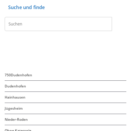
e
t
i
b
t
l
Suche und finde
o
e
o
r
k
750Dudenhofen
Dudenhofen
Hainhausen
Jügesheim
Nieder-Roden
Ohne Kategorie