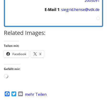
2005091
E-Mail 1
:
siegrid.hense@vdk.de
Related Images:
Teilen mit:
Facebook
X
Gefällt mir:
Wird
geladen …
F
T
E
mehr Teilen
a
w
m
c
i
a