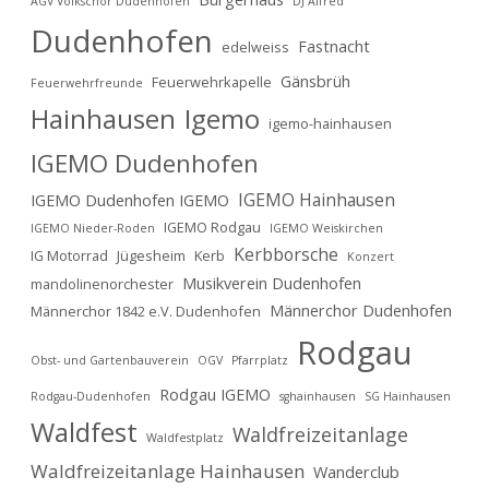
AGV Volkschor Dudenhofen
DJ Alfred
Dudenhofen
Fastnacht
edelweiss
Gänsbrüh
Feuerwehrkapelle
Feuerwehrfreunde
Hainhausen
Igemo
igemo-hainhausen
IGEMO Dudenhofen
IGEMO Hainhausen
IGEMO Dudenhofen IGEMO
IGEMO Rodgau
IGEMO Nieder-Roden
IGEMO Weiskirchen
Kerbborsche
IG Motorrad
Jügesheim
Kerb
Konzert
Musikverein Dudenhofen
mandolinenorchester
Männerchor Dudenhofen
Männerchor 1842 e.V. Dudenhofen
Rodgau
Obst- und Gartenbauverein
OGV
Pfarrplatz
Rodgau IGEMO
Rodgau-Dudenhofen
sghainhausen
SG Hainhausen
Waldfest
Waldfreizeitanlage
Waldfestplatz
Waldfreizeitanlage Hainhausen
Wanderclub