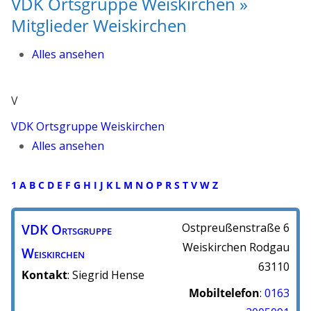
VDK Ortsgruppe Weiskirchen »
Mitglieder Weiskirchen
Alles ansehen
V
VDK Ortsgruppe Weiskirchen
Alles ansehen
1
A
B
C
D
E
F
G
H
I
J
K
L
M
N
O
P
R
S
T
V
W
Z
VDK Ortsgruppe
Ostpreußenstraße 6
Weiskirchen
Rodgau
Weiskirchen
63110
Kontakt
:
Siegrid
Hense
Mobiltelefon
:
0163