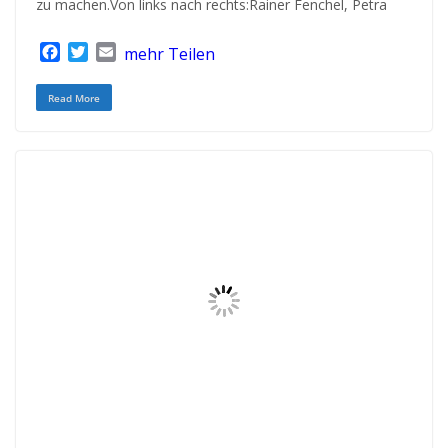
zu machen.Von links nach rechts:Rainer Fenchel, Petra
F
T
E
mehr Teilen
a
w
m
c
i
a
Read More
e
t
i
b
t
l
o
e
o
r
k