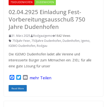
750DUDENHOFEN
DUDENHOFEN
02.04.2925 Einladung Fest-
Vorbereitungsausschuß 750
Jahre Dudenhofen
31. März 2025
RodgauIgemo
1842 Views
750Jahr Feier
,
750Jahre Dudenhofen
,
Dudenhofen
,
Igemo
,
IGEMO Dudenhofen
,
Rodgau
Die IGEMO Dudenhofen ladet alle Vereine und
interessierte Bürger zum Mitmachen ein. ZIEL: für alle
eine gute Lösung für unser
F
T
E
mehr Teilen
a
w
m
c
i
a
Read More
e
t
i
b
t
l
o
e
o
r