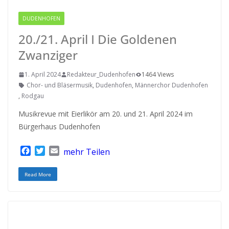
DUDENHOFEN
RODGAU IGEMO
20./21. April I Die Goldenen
Zwanziger
1. April 2024
Redakteur_Dudenhofen
1464 Views
Chor- und Bläsermusik
,
Dudenhofen
,
Männerchor Dudenhofen
,
Rodgau
Musikrevue mit Eierlikör am 20. und 21. April 2024 im
Bürgerhaus Dudenhofen
F
T
E
mehr Teilen
a
w
m
c
i
a
Read More
e
t
i
b
t
l
o
e
o
r
k