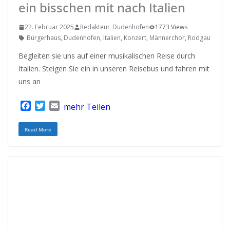
ein bisschen mit nach Italien
22. Februar 2025
Redakteur_Dudenhofen
1773 Views
Bürgerhaus
,
Dudenhofen
,
Italien
,
Konzert
,
Männerchor
,
Rodgau
Begleiten sie uns auf einer musikalischen Reise durch
Italien. Steigen Sie ein in unseren Reisebus und fahren mit
uns an
F
T
E
mehr Teilen
a
w
m
c
i
a
Read More
e
t
i
b
t
l
o
e
o
r
k