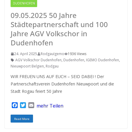
DUDENHOFEN
RODGAU IGEMO
09.05.2025 50 Jahre
Städtepartnerschaft und 100
Jahre AGV Volkschor in
Dudenhofen
24. April 2025
RodgauIgemo
1936 Views
AGV Volkschor Dudenhofen
,
Dudenhofen
,
IGEMO Dudenhofen
,
Nieuwpoort Belgien
,
Rodgau
WIR FREUEN UNS AUF EUCH – SEID DABEI ! Der
Partnerschaftsverein Dudenhofen Nieuwpoort und die
Stadt Rogau feiert 50 Jahre
F
T
E
mehr Teilen
a
w
m
c
i
a
Read More
e
t
i
b
t
l