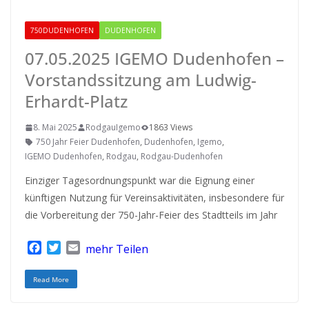
750DUDENHOFEN
DUDENHOFEN
RODGAU IGEMO
07.05.2025 IGEMO Dudenhofen –
Vorstandssitzung am Ludwig-
Erhardt-Platz
8. Mai 2025
RodgauIgemo
1863 Views
750 Jahr Feier Dudenhofen
,
Dudenhofen
,
Igemo
,
IGEMO Dudenhofen
,
Rodgau
,
Rodgau-Dudenhofen
Einziger Tagesordnungspunkt war die Eignung einer
künftigen Nutzung für Vereinsaktivitäten, insbesondere für
die Vorbereitung der 750-Jahr-Feier des Stadtteils im Jahr
F
T
E
mehr Teilen
a
w
m
c
i
a
Read More
e
t
i
b
t
l