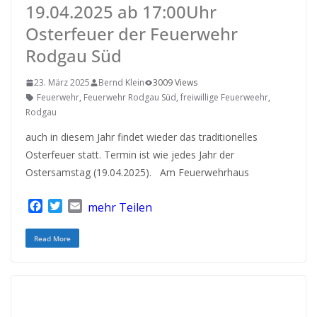
19.04.2025 ab 17:00Uhr
Osterfeuer der Feuerwehr
Rodgau Süd
23. März 2025
Bernd Klein
3009 Views
Feuerwehr
,
Feuerwehr Rodgau Süd
,
freiwillige Feuerweehr
,
Rodgau
auch in diesem Jahr findet wieder das traditionelles
Osterfeuer statt. Termin ist wie jedes Jahr der
Ostersamstag (19.04.2025). Am Feuerwehrhaus
F
T
E
mehr Teilen
a
w
m
c
i
a
Read More
e
t
i
b
t
l
o
e
o
r
k