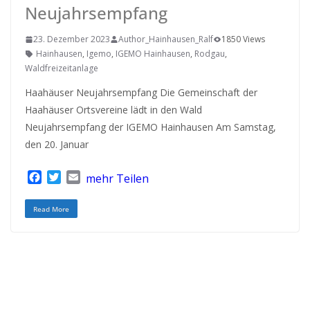
Neujahrsempfang
23. Dezember 2023
Author_Hainhausen_Ralf
1850 Views
Hainhausen
,
Igemo
,
IGEMO Hainhausen
,
Rodgau
,
Waldfreizeitanlage
Haahäuser Neujahrsempfang Die Gemeinschaft der
Haahäuser Ortsvereine lädt in den Wald
Neujahrsempfang der IGEMO Hainhausen Am Samstag,
den 20. Januar
F
T
E
mehr Teilen
a
w
m
c
i
a
Read More
e
t
i
b
t
l
o
e
o
r
k