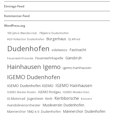
Eintrags-Feed
Kommentar-Feed
WordPress.org
100 Jahre Wanderclub
750Jahre Dudenhofen
Bürgerhaus
AGV Volkschor Dudenhofen
DJ Alfred
Dudenhofen
Fastnacht
edelweiss
Gänsbrüh
Feuerwehrkapelle
Feuerwehrfreunde
Hainhausen
Igemo
igemo-hainhausen
IGEMO Dudenhofen
IGEMO Hainhausen
IGEMO Dudenhofen IGEMO
IGEMO Rodgau
IGEMO Nieder-Roden
IGEMO Weiskirchen
Kerbborsche
IG Motorrad
Jügesheim
Kerb
Konzert
Musikverein Dudenhofen
mandolinenorchester
Männerchor Dudenhofen
Männerchor 1842 e.V. Dudenhofen