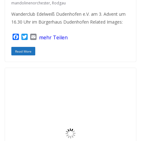
mandolinenorchester
,
Rodgau
Wanderclub Edelweiß Dudenhofen e.V. am 3. Advent um
16.30 Uhr im Bürgerhaus Dudenhofen Related Images:
F
T
E
mehr Teilen
a
w
m
c
i
a
Read More
e
t
i
b
t
l
o
e
o
r
k